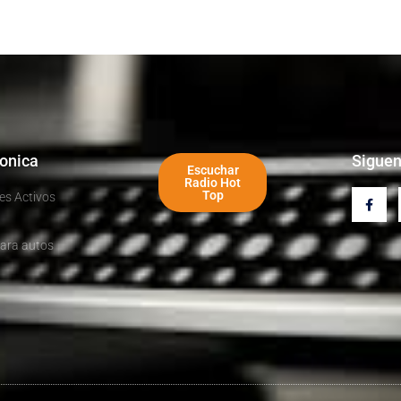
ronica
Sigue
Escuchar
Radio Hot
Top
es Activos
ara autos