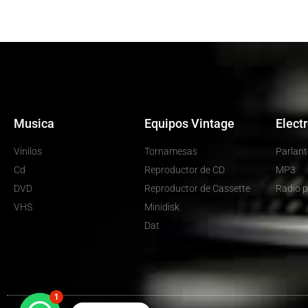
Musica
Equipos Vintage
Elect
Vinilos
Tornamesas
Parlant
Cd
Reproductor de CD
MP3
DVD
Reproductor de Cassette
Radio p
VHS
Minidisk
Dat
1