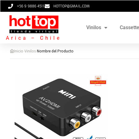
+56 9 9886 4511
HOTTOP@GMAIL.COM
Vinilos
Cassett
Arica – Chile
›
›
Inicio
Vinilos
Nombre del Producto