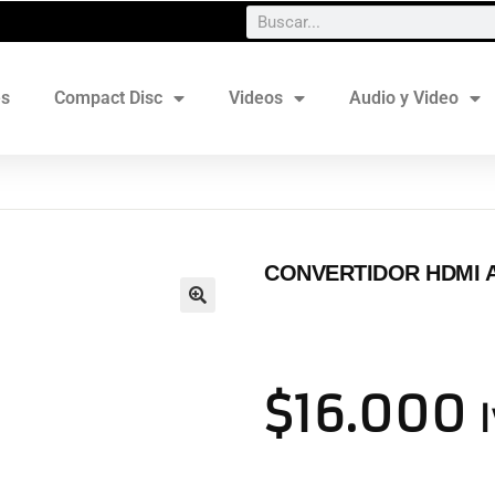
es
Compact Disc
Videos
Audio y Video
CONVERTIDOR HDMI A 
$
16.000
I