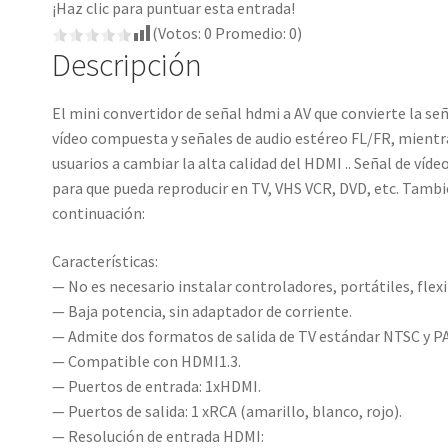
¡Haz clic para puntuar esta entrada!
(Votos:
0
Promedio:
0
)
Descripción
El mini convertidor de señal hdmi a AV que convierte la señ
vídeo compuesta y señales de audio estéreo FL/FR, mientra
usuarios a cambiar la alta calidad del HDMI .. Señal de víd
para que pueda reproducir en TV, VHS VCR, DVD, etc. Tam
continuación:
Características:
— No es necesario instalar controladores, portátiles, flexi
— Baja potencia, sin adaptador de corriente.
— Admite dos formatos de salida de TV estándar NTSC y P
— Compatible con HDMI1.3.
— Puertos de entrada: 1xHDMI.
— Puertos de salida: 1 xRCA (amarillo, blanco, rojo).
— Resolución de entrada HDMI: