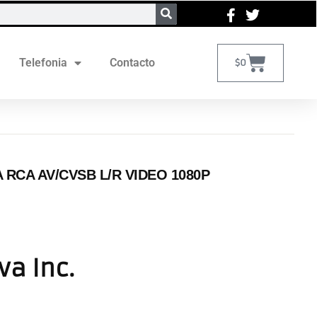
Telefonia
Contacto
$
0
RCA AV/CVSB L/R VIDEO 1080P
va Inc.