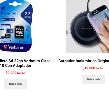
icro Sd 32gb Verbatim Clase
Cargador Inalambrico Origi
10 Con Adaptador
$
12.000
Iva Inc.
$
9.900
Iva Inc.
Añadir al carrito
Añadir al carrito