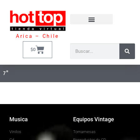
Arica – Chile
$
0
7"
Musica
Equipos Vintage
Vinilos
Tornamesas
Cd
Reproductor de CD