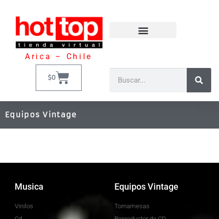
Arica – Chile
$
0
Equipos Vintage
Musica
Equipos Vintage
Vinilos
Tornamesas
Cd
Reproductor de CD