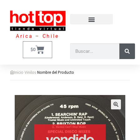
Arica – Chile
$
0
›
›
Inicio
Vinilos
Nombre del Producto