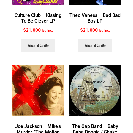
Culture Club ‎– Kissing
Theo Vaness ‎– Bad Bad
To Be Clever LP
Boy LP
$
21.000
$
21.000
Iva Inc.
Iva Inc.
Añadir al carrito
Añadir al carrito
Joe Jackson ‎– Mike’s
The Gap Band ‎– Baby
Murder (The Motion
Baba Boogie / Shake