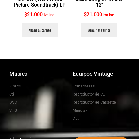
Picture Soundtrack) LP
12″
$
21.000
$
21.000
Iva Inc.
Iva Inc.
Añadir al carrito
Añadir al carrito
Musica
Equipos Vintage
Vinilos
Tornamesas
Cd
Reproductor de CD
DVD
Reproductor de Cassette
VHS
Minidisk
Dat