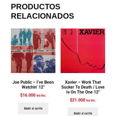
PRODUCTOS
RELACIONADOS
Joe Public ‎– I’ve Been
Xavier ‎– Work That
Watchin’ 12″
Sucker To Death / Love
Is On The One 12″
$
16.000
Iva Inc.
$
21.000
Iva Inc.
Añadir al carrito
Añadir al carrito