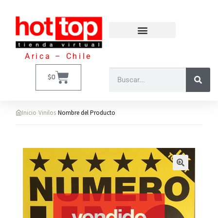
Arica – Chile
$
0
›
›
Inicio
Vinilos
Nombre del Producto