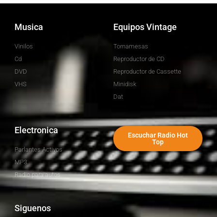
Musica
Equipos Vintage
Vinilos
Tornamesas
Cd
Reproductor de CD
DVD
Reproductor de Cassette
VHS
Minidisk
Dat
Electronica
Escuchar Radio Hot
Top
Parlantes Activos
MP3
Radio para autos
Siguenos