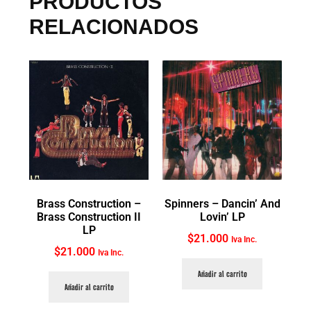
PRODUCTOS
RELACIONADOS
Brass Construction ‎–
Spinners ‎– Dancin’ And
Brass Construction II
Lovin’ LP
LP
$
21.000
Iva Inc.
$
21.000
Iva Inc.
Añadir al carrito
Añadir al carrito