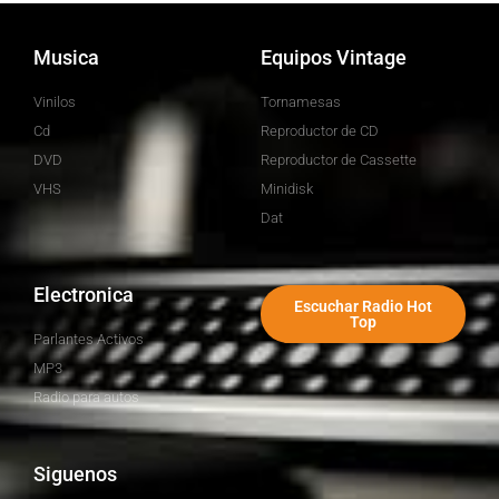
Musica
Equipos Vintage
Vinilos
Tornamesas
Cd
Reproductor de CD
DVD
Reproductor de Cassette
VHS
Minidisk
Dat
Electronica
Escuchar Radio Hot
Top
Parlantes Activos
MP3
Radio para autos
Siguenos