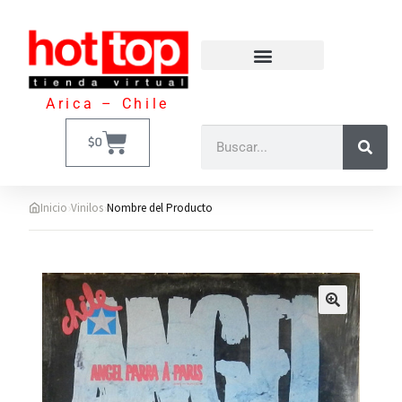
Arica – Chile
$
0
›
›
Inicio
Vinilos
Nombre del Producto