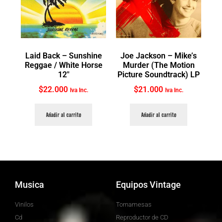
Laid Back ‎– Sunshine
Joe Jackson ‎– Mike’s
Reggae / White Horse
Murder (The Motion
12″
Picture Soundtrack) LP
$
22.000
$
21.000
Iva Inc.
Iva Inc.
Añadir al carrito
Añadir al carrito
Musica
Equipos Vintage
Vinilos
Tornamesas
Cd
Reproductor de CD