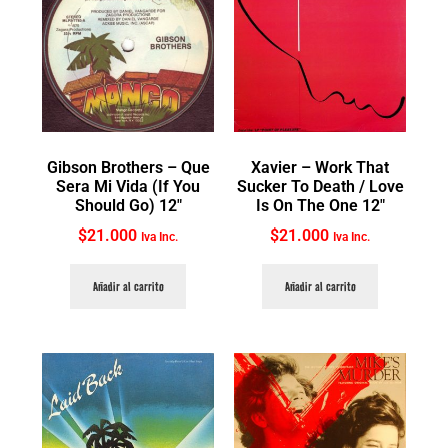
Gibson Brothers ‎– Que
Xavier ‎– Work That
Sera Mi Vida (If You
Sucker To Death / Love
Should Go) 12″
Is On The One 12″
$
21.000
$
21.000
Iva Inc.
Iva Inc.
Añadir al carrito
Añadir al carrito