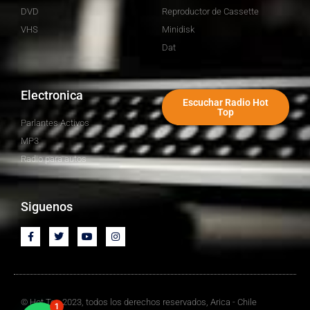
DVD
Reproductor de Cassette
VHS
Minidisk
Dat
Electronica
Escuchar Radio Hot
Top
Parlantes Activos
MP3
Radio para autos
Siguenos
© Hot Top 2023, todos los derechos reservados, Arica - Chile
1