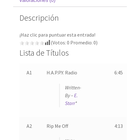
Valoraciones (0)
Descripción
¡Haz clic para puntuar esta entrada!
(Votos:
0
Promedio:
0
)
Lista de Títulos
A1
H.A.P.P.Y. Radio
6:45
Written-
By –
E.
Starr
*
A2
Rip Me Off
4:13