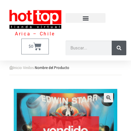
Arica – Chile
$
0
›
›
Inicio
Vinilos
Nombre del Producto