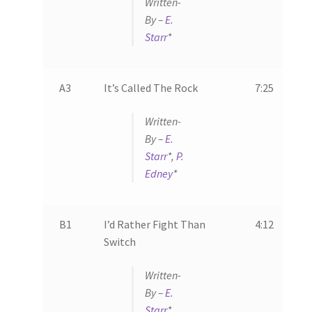
Written-
By –
E.
Starr
*
A3
It’s Called The Rock
7:25
Written-
By –
E.
Starr
*,
P.
Edney
*
B1
I’d Rather Fight Than
4:12
Switch
Written-
By –
E.
Starr
*