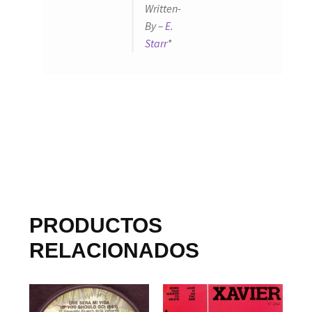
Written-
By –
E.
Starr
*
PRODUCTOS
RELACIONADOS