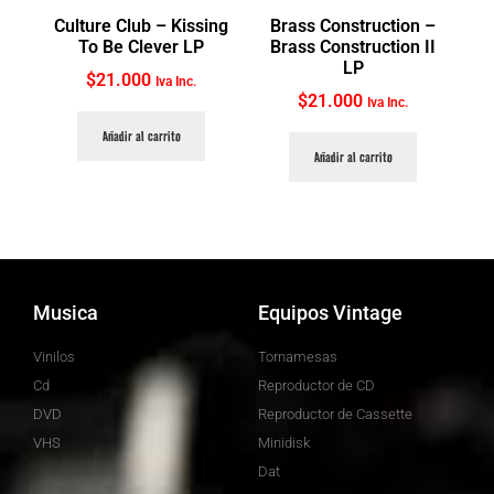
Culture Club ‎– Kissing
Brass Construction ‎–
To Be Clever LP
Brass Construction II
LP
$
21.000
Iva Inc.
$
21.000
Iva Inc.
Añadir al carrito
Añadir al carrito
Musica
Equipos Vintage
Vinilos
Tornamesas
Cd
Reproductor de CD
DVD
Reproductor de Cassette
VHS
Minidisk
Dat