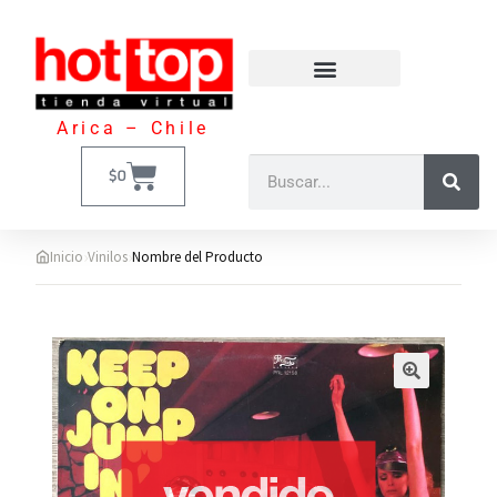
Arica – Chile
$
0
›
›
Inicio
Vinilos
Nombre del Producto