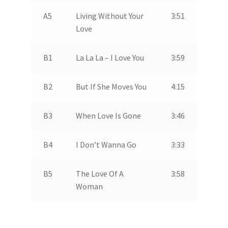
A5
Living Without Your
3:51
Love
B1
La La La – I Love You
3:59
B2
But If She Moves You
4:15
B3
When Love Is Gone
3:46
B4
I Don’t Wanna Go
3:33
B5
The Love Of A
3:58
Woman