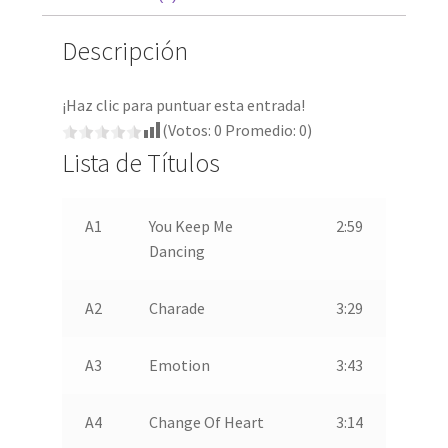
Descripción
¡Haz clic para puntuar esta entrada!
(Votos:
0
Promedio:
0
)
Lista de Títulos
A1
You Keep Me
2:59
Dancing
A2
Charade
3:29
A3
Emotion
3:43
A4
Change Of Heart
3:14