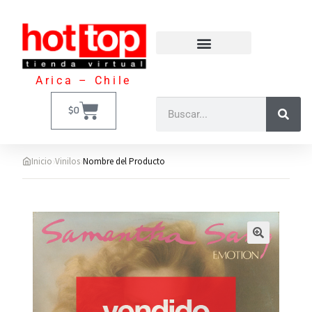
Arica – Chile
$
0
›
›
Inicio
Vinilos
Nombre del Producto