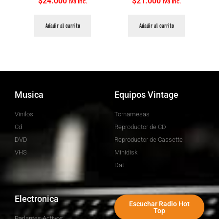
$
24.000
$
21.000
Iva Inc.
Iva Inc.
Añadir al carrito
Añadir al carrito
Musica
Equipos Vintage
Vinilos
Tornamesas
Cd
Reproductor de CD
DVD
Reproductor de Cassette
VHS
Minidisk
Dat
Electronica
Escuchar Radio Hot
Top
Parlantes Activos