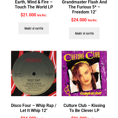
Earth, Wind & Fire ‎–
Grandmaster Flash And
Touch The World LP
The Furious 5* ‎–
Freedom 12″
$
21.000
Iva Inc.
$
24.000
Iva Inc.
Añadir al carrito
Añadir al carrito
Disco Four ‎– Whip Rap /
Culture Club ‎– Kissing
Let It Whip 12″
To Be Clever LP