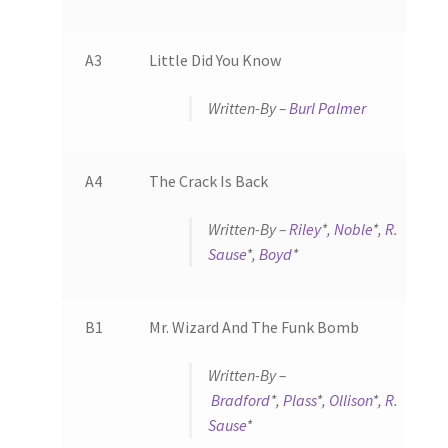
A3
Little Did You Know
Written-By –
Burl Palmer
A4
The Crack Is Back
Written-By –
Riley
*,
Noble
*,
R.
Sause
*,
Boyd
*
B1
Mr. Wizard And The Funk Bomb
Written-By –
Bradford
*,
Plass
*,
Ollison
*,
R.
Sause
*