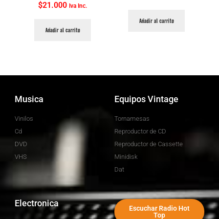
$
21.000
Iva Inc.
Añadir al carrito
Añadir al carrito
Musica
Equipos Vintage
Vinilos
Tornamesas
Cd
Reproductor de CD
DVD
Reproductor de Cassette
VHS
Minidisk
Dat
Electronica
Escuchar Radio Hot
Top