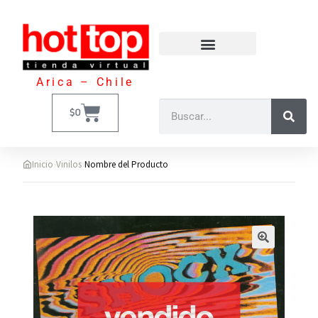
Arica – Chile
$
0
›
›
Inicio
Vinilos
Nombre del Producto