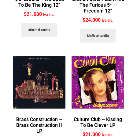
To Be The King 12″
The Furious 5* ‎–
Freedom 12″
$
21.000
Iva Inc.
$
24.000
Iva Inc.
Añadir al carrito
Añadir al carrito
Brass Construction ‎–
Culture Club ‎– Kissing
Brass Construction II
To Be Clever LP
LP
$
21.000
Iva Inc.