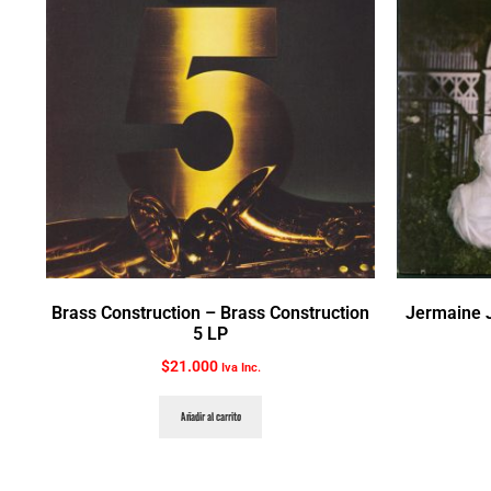
Brass Construction ‎– Brass Construction
Jermaine 
5 LP
$
21.000
Iva Inc.
Añadir al carrito