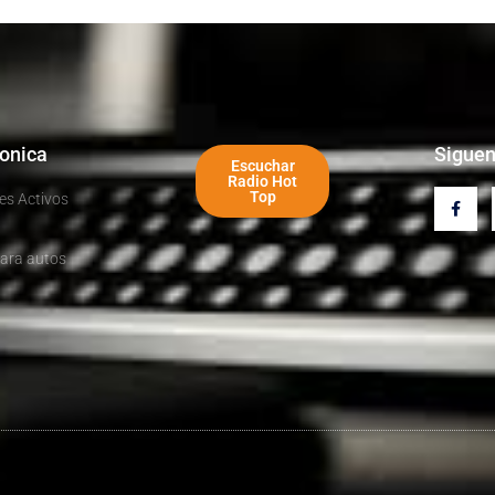
ronica
Sigue
Escuchar
Radio Hot
Top
es Activos
ara autos