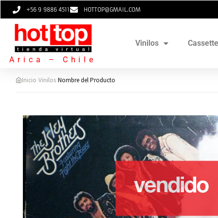
+56 9 9886 4511
HOTTOP@GMAIL.COM
Vinilos
Cassett
Arica – Chile
›
›
Inicio
Vinilos
Nombre del Producto