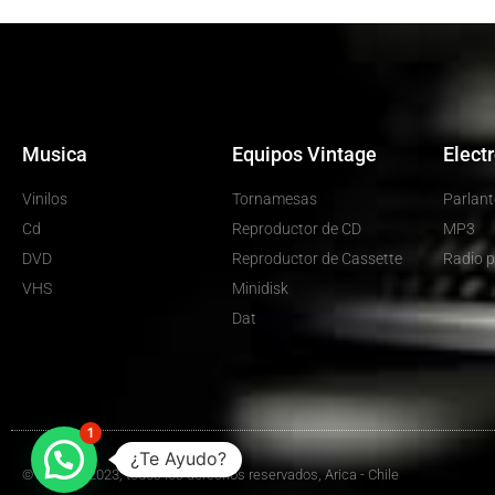
Musica
Equipos Vintage
Elect
Vinilos
Tornamesas
Parlant
Cd
Reproductor de CD
MP3
DVD
Reproductor de Cassette
Radio p
VHS
Minidisk
Dat
1
¿Te Ayudo?
© Hot Top 2023, todos los derechos reservados, Arica - Chile