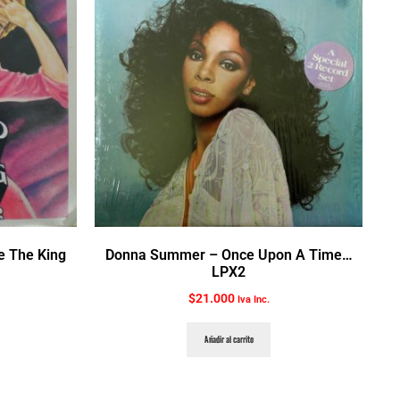
Be The King
Donna Summer ‎– Once Upon A Time…
LPX2
$
21.000
Iva Inc.
Añadir al carrito