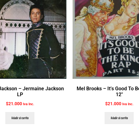
Jackson ‎– Jermaine Jackson
Mel Brooks ‎– It’s Good To 
LP
12″
$
21.000
$
21.000
Iva Inc.
Iva Inc.
Añadir al carrito
Añadir al carrito