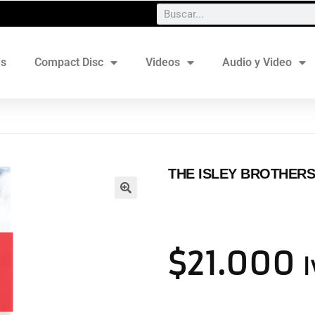
es
Compact Disc
Videos
Audio y Video
THE ISLEY BROTHERS 
$
21.000
I