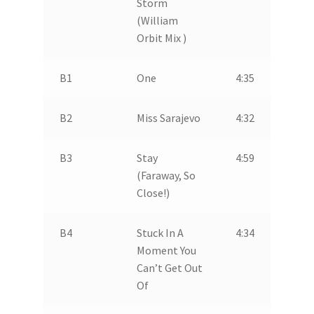
Storm
(William
Orbit Mix )
B1
One
4:35
B2
Miss Sarajevo
4:32
B3
Stay
4:59
(Faraway, So
Close!)
B4
Stuck In A
4:34
Moment You
Can’t Get Out
Of