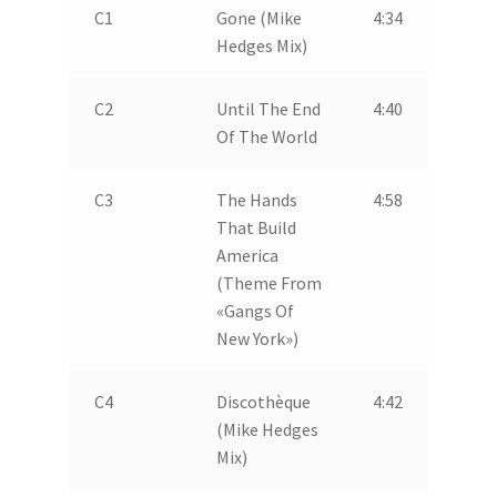
C1
Gone (Mike
4:34
Hedges Mix)
C2
Until The End
4:40
Of The World
C3
The Hands
4:58
That Build
America
(Theme From
«Gangs Of
New York»)
C4
Discothèque
4:42
(Mike Hedges
Mix)