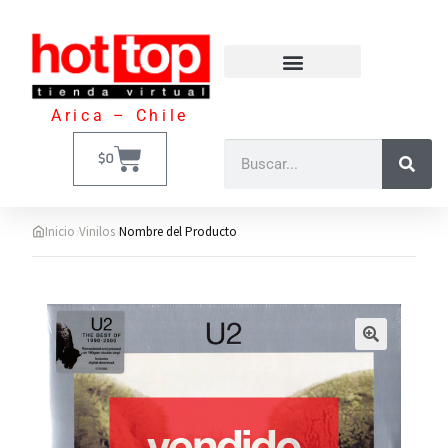
Arica – Chile
$
0
›
›
Inicio
Vinilos
Nombre del Producto