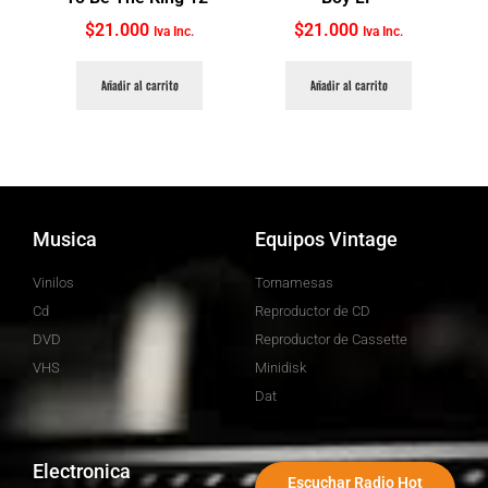
$
21.000
$
21.000
Iva Inc.
Iva Inc.
Añadir al carrito
Añadir al carrito
Musica
Equipos Vintage
Vinilos
Tornamesas
Cd
Reproductor de CD
DVD
Reproductor de Cassette
VHS
Minidisk
Dat
Electronica
Escuchar Radio Hot