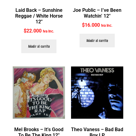
Laid Back ‎– Sunshine
Joe Public ‎– I’ve Been
Reggae / White Horse
Watchin’ 12″
12″
$
16.000
Iva Inc.
$
22.000
Iva Inc.
Añadir al carrito
Añadir al carrito
Mel Brooks ‎– It’s Good
Theo Vaness ‎– Bad Bad
To Be The King 12″
Boy LP