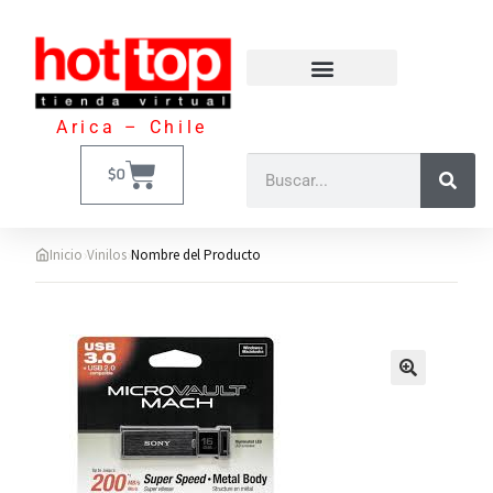
Arica – Chile
$
0
›
›
Inicio
Vinilos
Nombre del Producto