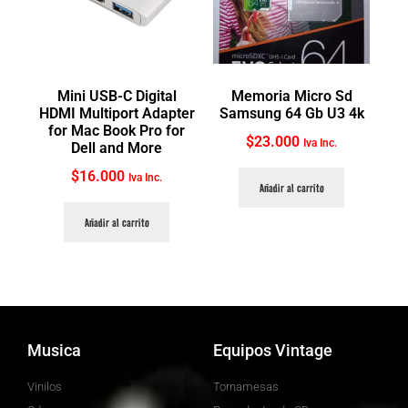
Mini USB-C Digital
Memoria Micro Sd
HDMI Multiport Adapter
Samsung 64 Gb U3 4k
for Mac Book Pro for
$
23.000
Iva Inc.
Dell and More
$
16.000
Iva Inc.
Añadir al carrito
Añadir al carrito
Musica
Equipos Vintage
Vinilos
Tornamesas