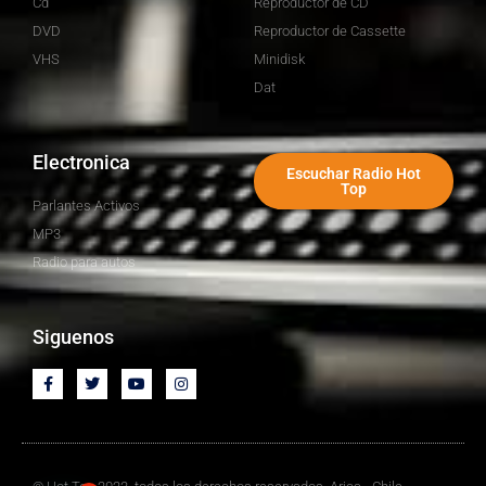
Cd
Reproductor de CD
DVD
Reproductor de Cassette
VHS
Minidisk
Dat
Electronica
Escuchar Radio Hot
Top
Parlantes Activos
MP3
Radio para autos
Siguenos