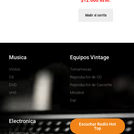
$
12.000
Iva Inc.
Añadir al carrito
Musica
Equipos Vintage
Vinilos
Tornamesas
Cd
Reproductor de CD
DVD
Reproductor de Cassette
VHS
Minidisk
Dat
Electronica
Escuchar Radio Hot
Top
Parlantes Activos