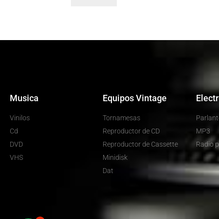
Musica
Equipos Vintage
Elect
Vinilos
Tornamesas
Parlant
Cd
Reproductor de CD
MP3
DVD
Reproductor de Cassette
Radio p
VHS
Minidisk
Dat