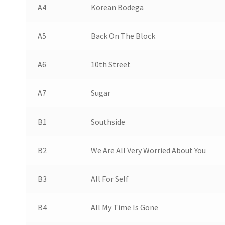
A4
Korean Bodega
A5
Back On The Block
A6
10th Street
A7
Sugar
B1
Southside
B2
We Are All Very Worried About You
B3
All For Self
B4
All My Time Is Gone