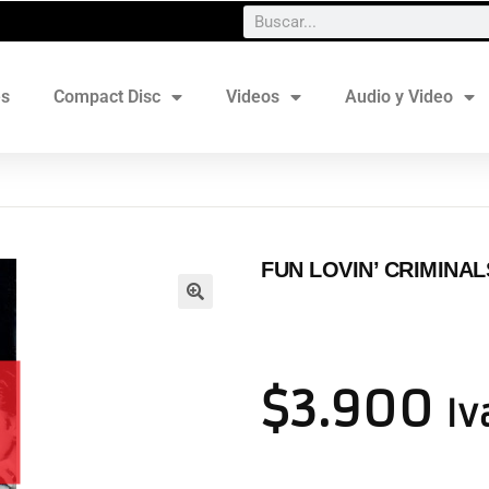
es
Compact Disc
Videos
Audio y Video
FUN LOVIN’ CRIMINAL
$
3.900
Iv