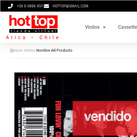
+56 9 9886 4511
HOTTOP@GMAIL.COM
Vinilos
Cassett
Arica – Chile
›
›
Inicio
Vinilos
Nombre del Producto