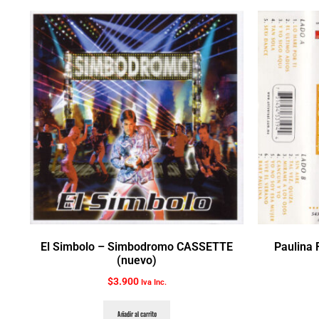
El Simbolo ‎– Simbodromo CASSETTE
Paulina 
(nuevo)
$
3.900
Iva Inc.
Añadir al carrito