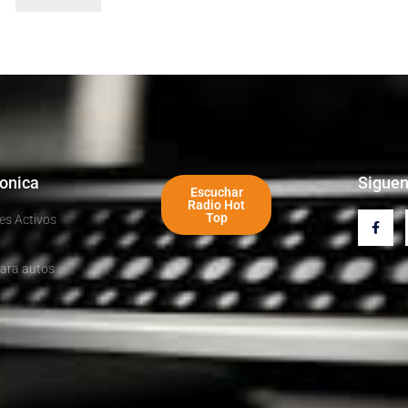
ronica
Sigue
Escuchar
Radio Hot
Top
es Activos
ara autos