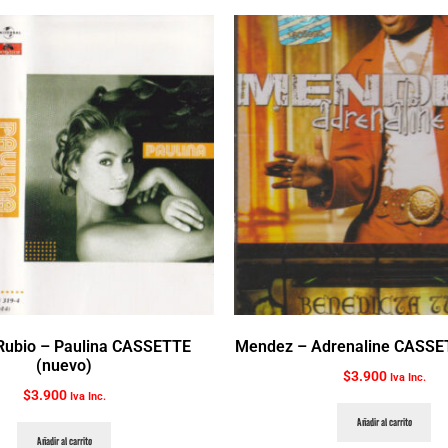
Rubio ‎– Paulina CASSETTE
Mendez ‎– Adrenaline CASSE
(nuevo)
$
3.900
Iva Inc.
$
3.900
Iva Inc.
Añadir al carrito
Añadir al carrito