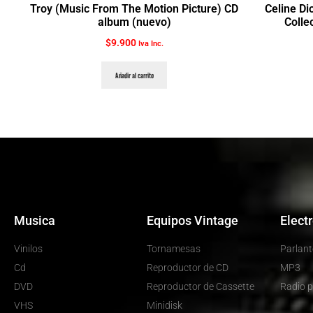
Troy (Music From The Motion Picture) CD
Celine Di
album (nuevo)
Colle
$
9.900
Iva Inc.
Añadir al carrito
Musica
Equipos Vintage
Elect
Vinilos
Tornamesas
Parlant
Cd
Reproductor de CD
MP3
DVD
Reproductor de Cassette
Radio p
VHS
Minidisk