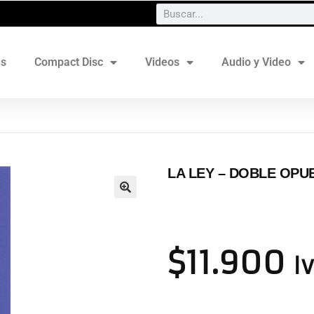
es
Compact Disc
Videos
Audio y Video
LA LEY – DOBLE OPU
$
11.900
Iv