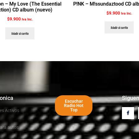
on ‎– My Love (The Essential
P!NK ‎– M!ssundaztood CD al
ction) CD album (nuevo)
$
9.900
Iva Inc.
$
9.900
Iva Inc.
Añadir al carrito
Añadir al carrito
ronica
Sigue
Escuchar
Radio Hot
Top
es Activos
ara autos