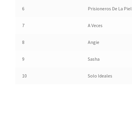
6
Prisioneros De La Piel
7
A Veces
8
Angie
9
Sasha
10
Solo Ideales