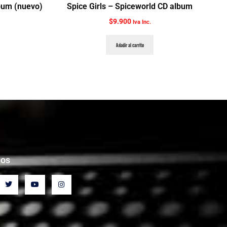
bum (nuevo)
Spice Girls ‎– Spiceworld CD album
$
9.900
Iva Inc.
Añadir al carrito
nos