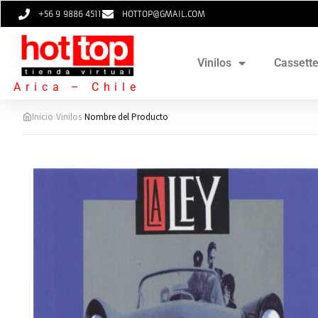
+56 9 9886 4511
HOTTOP@GMAIL.COM
Vinilos
Cassett
Arica – Chile
›
›
Inicio
Vinilos
Nombre del Producto