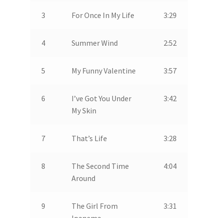
3
For Once In My Life
3:29
4
Summer Wind
2:52
5
My Funny Valentine
3:57
6
I’ve Got You Under
3:42
My Skin
7
That’s Life
3:28
8
The Second Time
4:04
Around
9
The Girl From
3:31