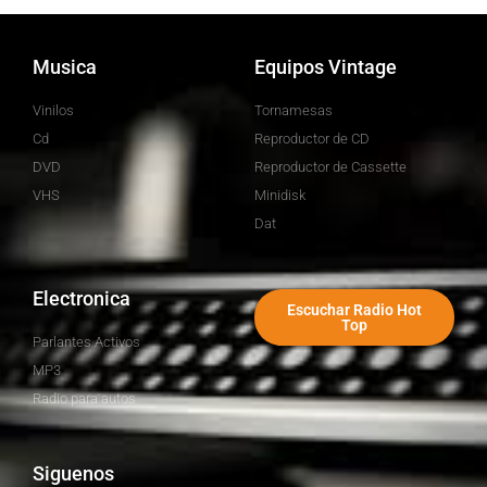
Musica
Equipos Vintage
Vinilos
Tornamesas
Cd
Reproductor de CD
DVD
Reproductor de Cassette
VHS
Minidisk
Dat
Electronica
Escuchar Radio Hot
Top
Parlantes Activos
MP3
Radio para autos
Siguenos