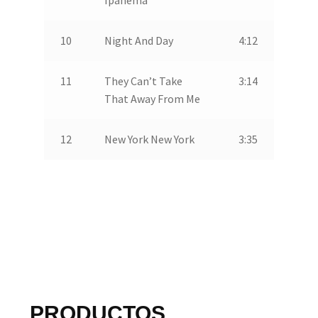
Ipanema
10
Night And Day
4:12
11
They Can’t Take
3:14
That Away From Me
12
New York New York
3:35
PRODUCTOS