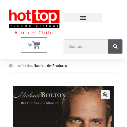
Arica – Chile
$
0
›
›
Inicio
Vinilos
Nombre del Producto