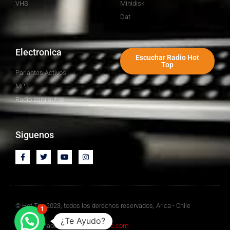
VHS
Minidisk
Dat
Electronica
Escuchar Radio Hot
Top
Parlantes Activos
MP3
Radio para autos
Siguenos
© Hot Top 2023, todos los derechos reservados, Arica - Chile
1
¿Te Ayudo?
Sitio Diseñado por
Mediawebchile.com