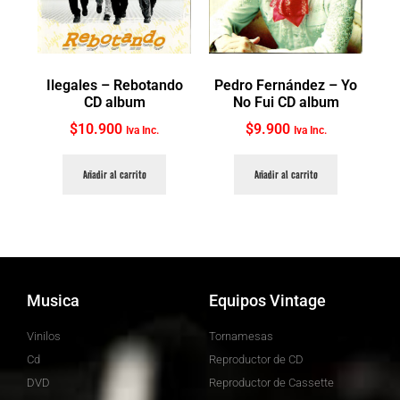
Ilegales ‎– Rebotando
Pedro Fernández ‎– Yo
CD album
No Fui CD album
$
10.900
$
9.900
Iva Inc.
Iva Inc.
Añadir al carrito
Añadir al carrito
Musica
Equipos Vintage
Vinilos
Tornamesas
Cd
Reproductor de CD
DVD
Reproductor de Cassette