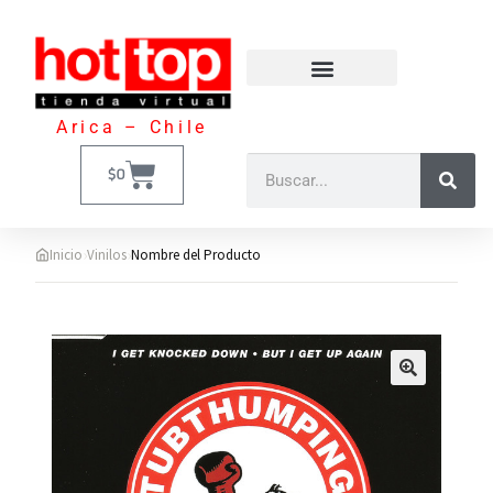
Arica – Chile
$
0
›
›
Inicio
Vinilos
Nombre del Producto