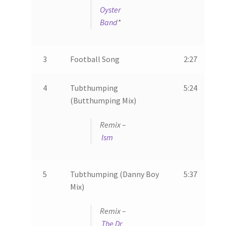
Oyster
Band
*
3
Football Song
2:27
4
Tubthumping
5:24
(Butthumping Mix)
Remix –
Ism
5
Tubthumping (Danny Boy
5:37
Mix)
Remix –
The Dr