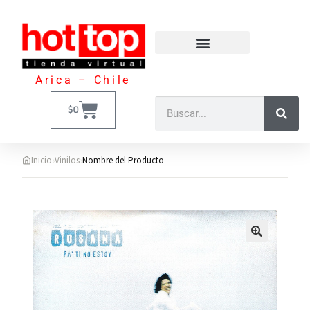
Arica – Chile
$
0
›
›
Inicio
Vinilos
Nombre del Producto