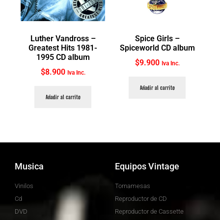
Luther Vandross ‎–
Spice Girls ‎–
Greatest Hits 1981-
Spiceworld CD album
1995 CD album
$
9.900
Iva Inc.
$
8.900
Iva Inc.
Añadir al carrito
Añadir al carrito
Musica
Equipos Vintage
Vinilos
Tornamesas
Cd
Reproductor de CD
DVD
Reproductor de Cassette