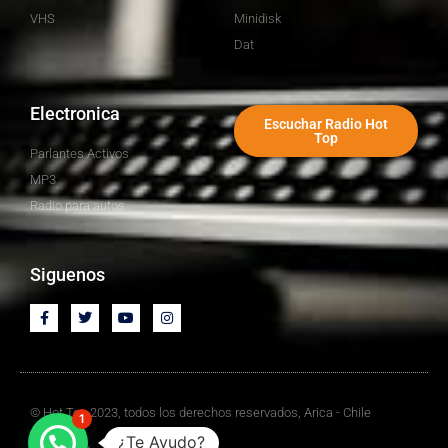
VHS
Minidisk
Dat
Electronica
Escuchar Radio Hot
Top
Parlantes Activos
MP3
Radio para autos
Siguenos
© Hot Top 2023, todos los derechos reservados, Arica - Chile
1
¿Te Ayudo?