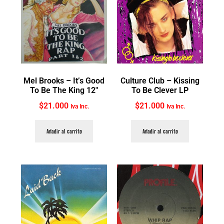
Mel Brooks ‎– It’s Good
Culture Club ‎– Kissing
To Be The King 12″
To Be Clever LP
$
21.000
$
21.000
Iva Inc.
Iva Inc.
Añadir al carrito
Añadir al carrito