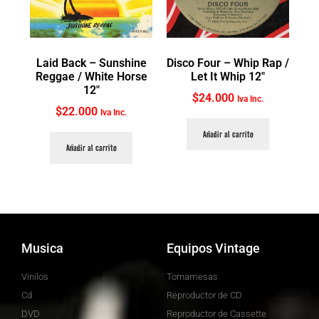
Laid Back ‎– Sunshine
Disco Four ‎– Whip Rap /
Reggae / White Horse
Let It Whip 12″
12″
$
24.000
Iva Inc.
$
22.000
Iva Inc.
Añadir al carrito
Añadir al carrito
Musica
Equipos Vintage
Vinilos
Tornamesas
Cd
Reproductor de CD
DVD
Reproductor de Cassette