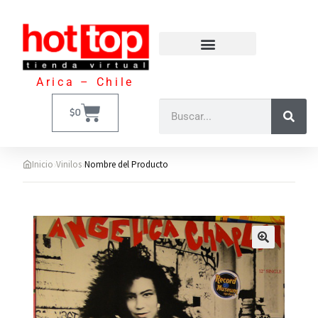
Arica – Chile
$
0
›
›
Inicio
Vinilos
Nombre del Producto