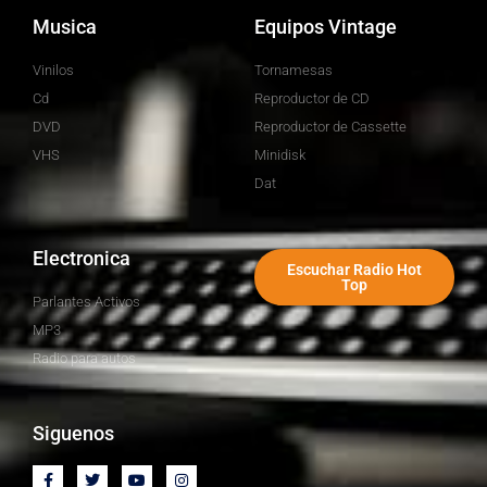
Musica
Equipos Vintage
Vinilos
Tornamesas
Cd
Reproductor de CD
DVD
Reproductor de Cassette
VHS
Minidisk
Dat
Electronica
Escuchar Radio Hot
Top
Parlantes Activos
MP3
Radio para autos
Siguenos