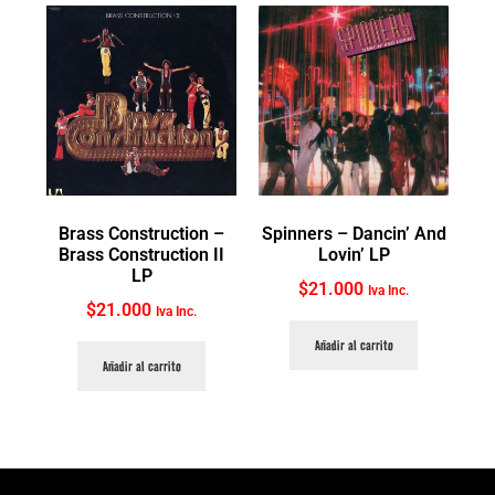
Brass Construction ‎–
Spinners ‎– Dancin’ And
Brass Construction II
Lovin’ LP
LP
$
21.000
Iva Inc.
$
21.000
Iva Inc.
Añadir al carrito
Añadir al carrito