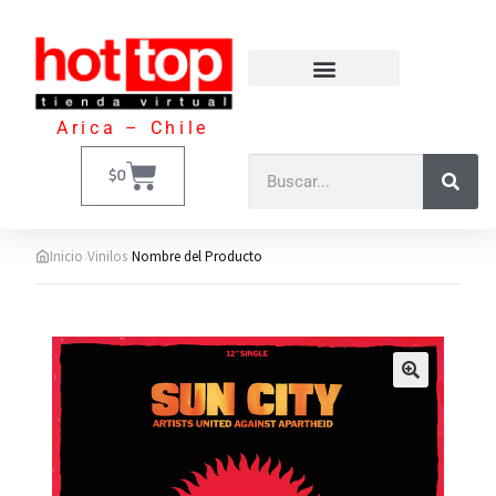
Arica – Chile
$
0
›
›
Inicio
Vinilos
Nombre del Producto