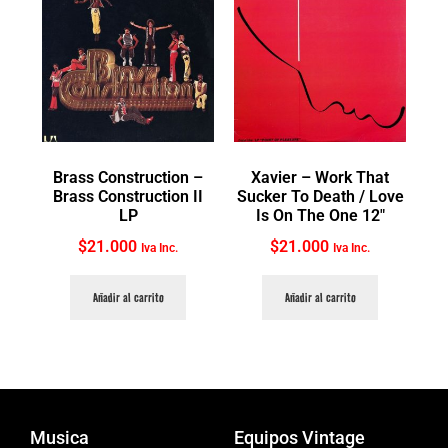
Brass Construction ‎–
Xavier ‎– Work That
Brass Construction II
Sucker To Death / Love
LP
Is On The One 12″
$
21.000
$
21.000
Iva Inc.
Iva Inc.
Añadir al carrito
Añadir al carrito
Musica
Equipos Vintage