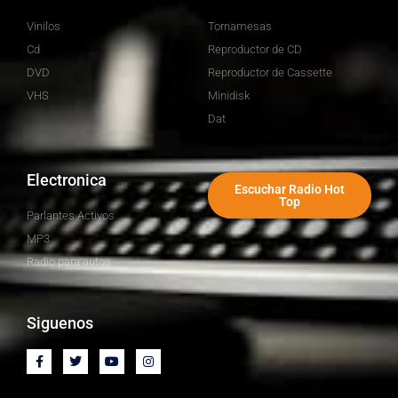
Vinilos
Tornamesas
Cd
Reproductor de CD
DVD
Reproductor de Cassette
VHS
Minidisk
Dat
Electronica
Escuchar Radio Hot
Top
Parlantes Activos
MP3
Radio para autos
Siguenos