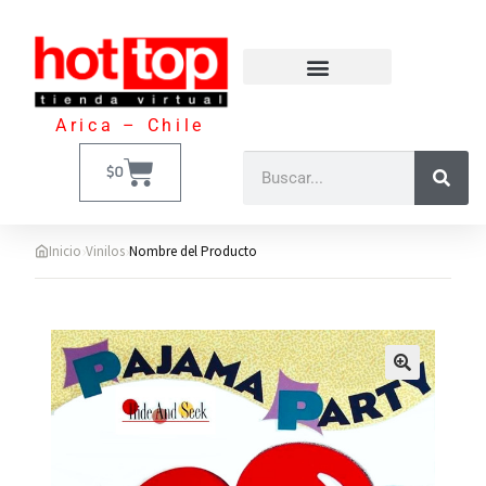
Arica – Chile
$
0
›
›
Inicio
Vinilos
Nombre del Producto