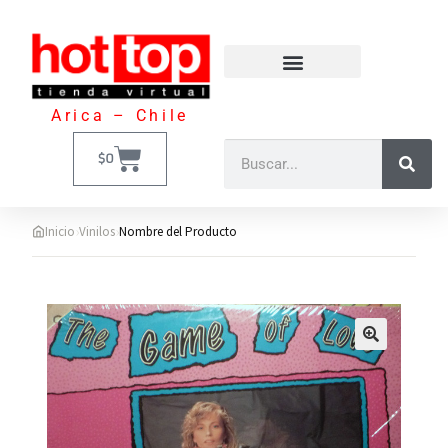
Arica – Chile
$
0
›
›
Inicio
Vinilos
Nombre del Producto