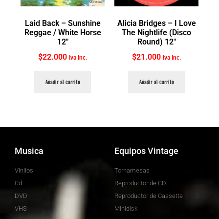
Laid Back ‎– Sunshine
Alicia Bridges ‎– I Love
Reggae / White Horse
The Nightlife (Disco
12″
Round) 12″
$
22.000
$
21.000
Iva Inc.
Iva Inc.
Añadir al carrito
Añadir al carrito
Musica
Equipos Vintage
Vinilos
Tornamesas
Cd
Reproductor de CD
DVD
Reproductor de Cassette
VHS
Minidisk