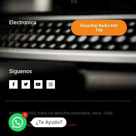
Dat
Electronica
Escuchar Radio Hot
Top
Parlantes Activos
MP3
Radio para autos
Siguenos
© Hot Top 2023, todos los derechos reservados, Arica - Chile
1
¿Te Ayudo?
Sitio Diseñado por
Mediawebchile.com