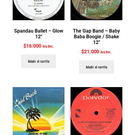
Spandau Ballet ‎– Glow
The Gap Band ‎– Baby
12″
Baba Boogie / Shake
12″
$
16.000
Iva Inc.
$
21.000
Iva Inc.
Añadir al carrito
Añadir al carrito