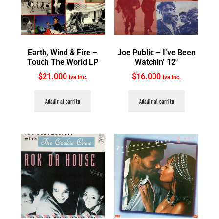
Earth, Wind & Fire ‎–
Joe Public ‎– I’ve Been
Touch The World LP
Watchin’ 12″
$
21.000
$
16.000
Iva Inc.
Iva Inc.
Añadir al carrito
Añadir al carrito