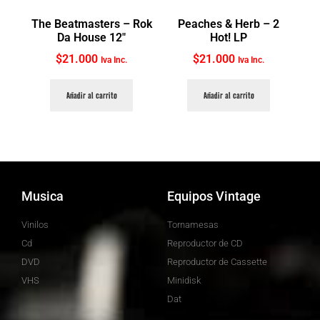
The Beatmasters ‎– Rok
Peaches & Herb ‎– 2
Da House 12″
Hot! LP
$
21.000
$
21.000
Iva Inc.
Iva Inc.
Añadir al carrito
Añadir al carrito
Musica
Equipos Vintage
Vinilos
Tornamesas
Cd
Reproductor de CD
DVD
Reproductor de Cassette
VHS
Minidisk
Dat