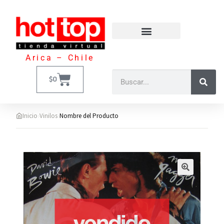
Arica – Chile
$
0
›
›
Inicio
Vinilos
Nombre del Producto