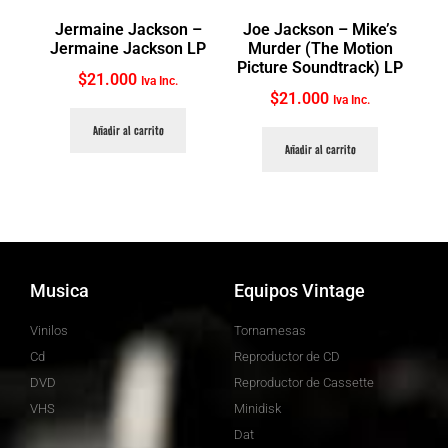
Jermaine Jackson ‎–
Joe Jackson ‎– Mike’s
Jermaine Jackson LP
Murder (The Motion
Picture Soundtrack) LP
$
21.000
Iva Inc.
$
21.000
Iva Inc.
Añadir al carrito
Añadir al carrito
Musica
Equipos Vintage
Vinilos
Tornamesas
Cd
Reproductor de CD
DVD
Reproductor de Cassette
VHS
Minidisk
Dat