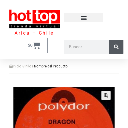
Arica – Chile
$
0
›
›
Inicio
Vinilos
Nombre del Producto