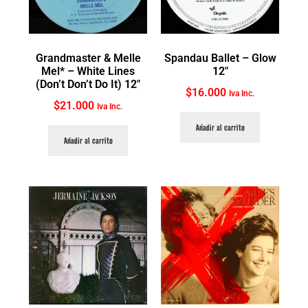
Grandmaster & Melle
Spandau Ballet ‎– Glow
Mel* ‎– White Lines
12″
(Don’t Don’t Do It) 12″
$
16.000
Iva Inc.
$
21.000
Iva Inc.
Añadir al carrito
Añadir al carrito