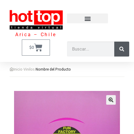
Arica – Chile
$
0
›
›
Inicio
Vinilos
Nombre del Producto