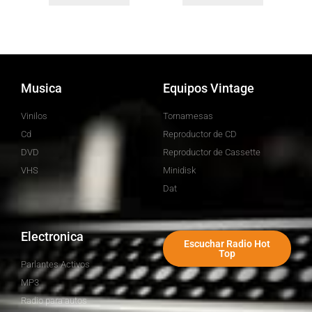
Musica
Equipos Vintage
Vinilos
Tornamesas
Cd
Reproductor de CD
DVD
Reproductor de Cassette
VHS
Minidisk
Dat
Electronica
Escuchar Radio Hot
Top
Parlantes Activos
MP3
Radio para autos