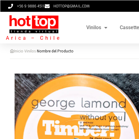
+56 9 9886 4511
HOTTOP@GMAIL.COM
Vinilos
Cassett
Arica – Chile
›
›
Inicio
Vinilos
Nombre del Producto