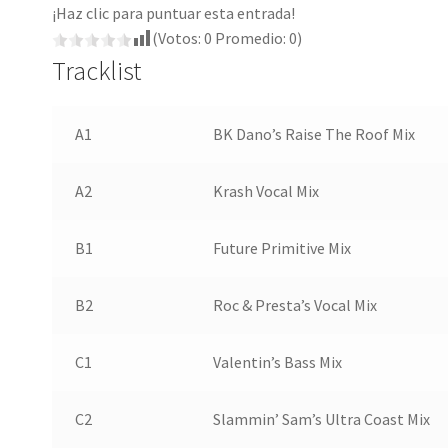
¡Haz clic para puntuar esta entrada!
(Votos:
0
Promedio:
0
)
Tracklist
A1
BK Dano’s Raise The Roof Mix
A2
Krash Vocal Mix
B1
Future Primitive Mix
B2
Roc & Presta’s Vocal Mix
C1
Valentin’s Bass Mix
C2
Slammin’ Sam’s Ultra Coast Mix