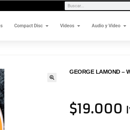
es
Compact Disc
Videos
Audio y Video
GEORGE LAMOND ‎– W
$
19.000
I