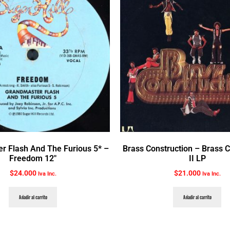
 Flash And The Furious 5* ‎–
Brass Construction ‎– Brass 
Freedom 12″
II LP
$
24.000
$
21.000
Iva Inc.
Iva Inc.
Añadir al carrito
Añadir al carrito