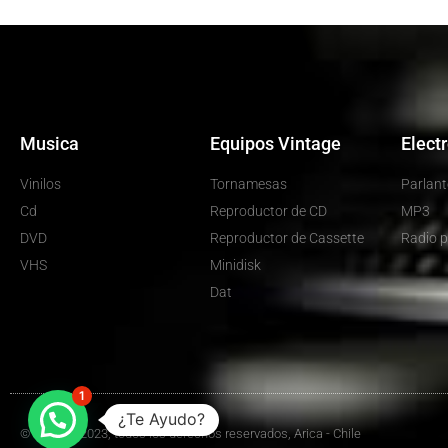
Musica
Equipos Vintage
Elect
Vinilos
Tornamesas
Parlant
Cd
Reproductor de CD
MP3
DVD
Reproductor de Cassette
Radio p
VHS
Minidisk
Dat
1
¿Te Ayudo?
© Hot Top 2023, todos los derechos reservados, Arica - Chile