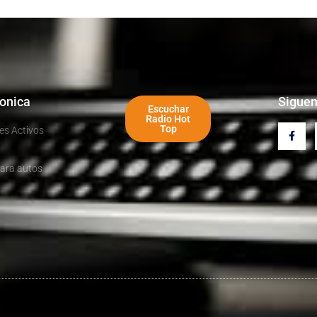
ronica
Sigue
Escuchar
Radio Hot
Top
es Activos
ara autos