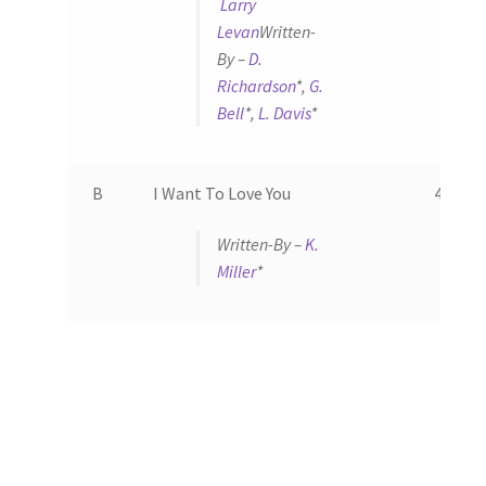
Larry
Levan
Written-
By –
D.
Richardson
*,
G.
Bell
*,
L. Davis
*
B
I Want To Love You
4:10
Written-By –
K.
Miller
*