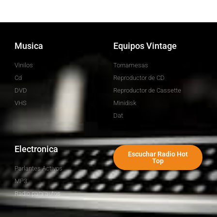
Musica
Equipos Vintage
Vinilos
Tornamesas
Cd
Reproductor de CD
DVD
Reproductor de Cassette
VHS
Minidisk
Dat
Electronica
Escuchar Radio Hot
Top
Parlantes Activos
MP3
Radio para autos