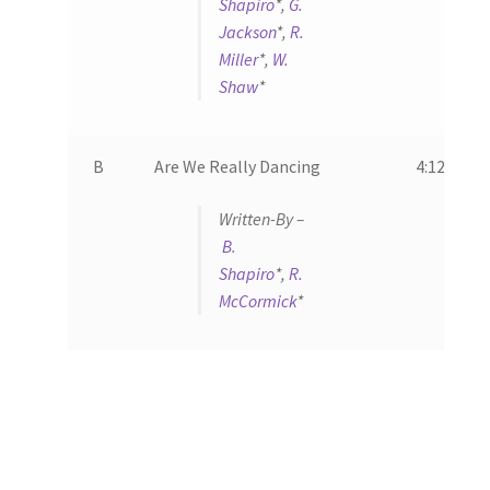
Shapiro
*,
G.
Jackson
*,
R.
Miller
*,
W.
Shaw
*
B
Are We Really Dancing
4:12
Written-By –
B.
Shapiro
*,
R.
McCormick
*