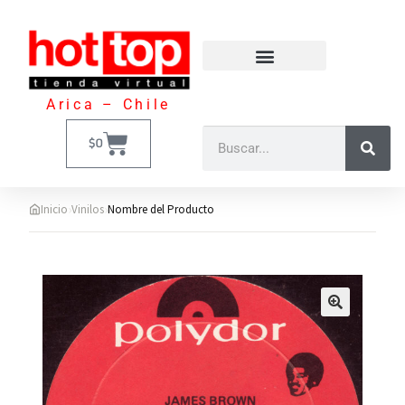
Arica – Chile
$
0
›
›
Inicio
Vinilos
Nombre del Producto