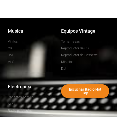
Musica
Equipos Vintage
Vinilos
Tornamesas
Cd
Reproductor de CD
DVD
Reproductor de Cassette
VHS
Minidisk
Dat
Electronica
Escuchar Radio Hot
Top
Parlantes Activos
MP3
Radio para autos