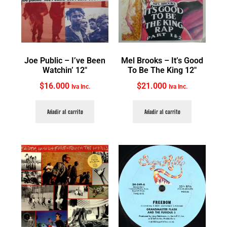
Joe Public ‎– I’ve Been
Mel Brooks ‎– It’s Good
Watchin’ 12″
To Be The King 12″
$
16.000
$
21.000
Iva Inc.
Iva Inc.
Añadir al carrito
Añadir al carrito