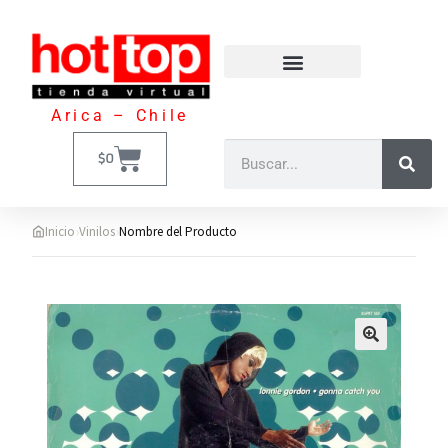
Arica – Chile
$
0
›
›
Inicio
Vinilos
Nombre del Producto