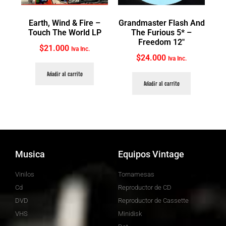
Earth, Wind & Fire ‎–
Grandmaster Flash And
Touch The World LP
The Furious 5* ‎–
Freedom 12″
$
21.000
Iva Inc.
$
24.000
Iva Inc.
Añadir al carrito
Añadir al carrito
Musica
Equipos Vintage
Vinilos
Tornamesas
Cd
Reproductor de CD
DVD
Reproductor de Cassette
VHS
Minidisk