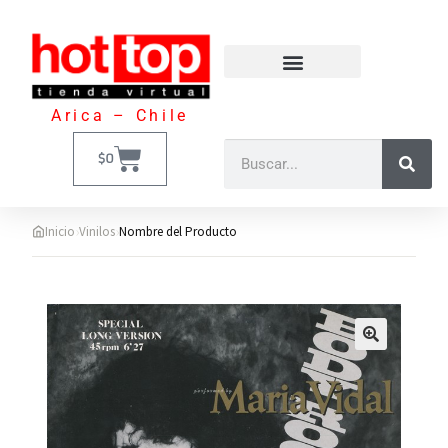
Arica – Chile
$
0
›
›
Inicio
Vinilos
Nombre del Producto