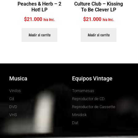
Peaches & Herb ‎– 2
Culture Club ‎– Kissing
Hot! LP
To Be Clever LP
$
21.000
$
21.000
Iva Inc.
Iva Inc.
Añadir al carrito
Añadir al carrito
Musica
Equipos Vintage
Vinilos
Tornamesas
Cd
Reproductor de CD
DVD
Reproductor de Cassette
VHS
Minidisk
Dat