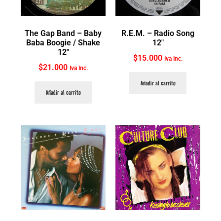
The Gap Band ‎– Baby
R.E.M. ‎– Radio Song
Baba Boogie / Shake
12″
12″
$
15.000
Iva Inc.
$
21.000
Iva Inc.
Añadir al carrito
Añadir al carrito