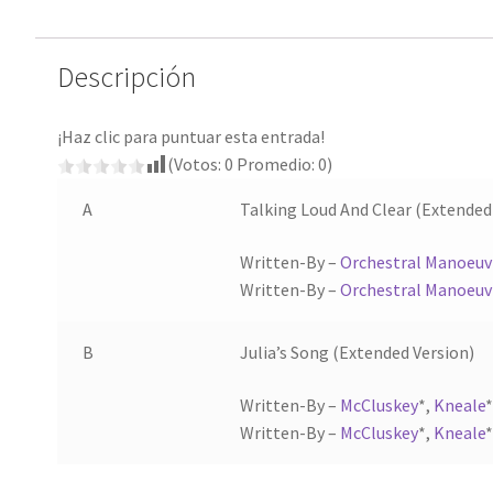
Descripción
¡Haz clic para puntuar esta entrada!
(Votos:
0
Promedio:
0
)
A
Talking Loud And Clear (Extended
Written-By –
Orchestral Manoeuvr
Written-By –
Orchestral Manoeuvr
B
Julia’s Song (Extended Version)
Written-By –
McCluskey
*
,
Kneale
*
Written-By –
McCluskey
*
,
Kneale
*