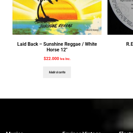
Laid Back ‎– Sunshine Reggae / White
R.E
Horse 12″
$
22.000
Iva Inc.
Añadir al carrito