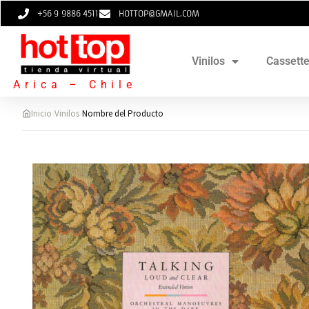
+56 9 9886 4511
HOTTOP@GMAIL.COM
Vinilos
Cassett
Arica – Chile
›
›
Inicio
Vinilos
Nombre del Producto