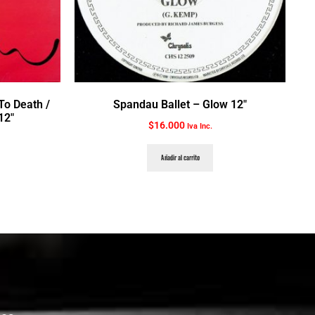
To Death /
Spandau Ballet ‎– Glow 12″
12″
$
16.000
Iva Inc.
Añadir al carrito