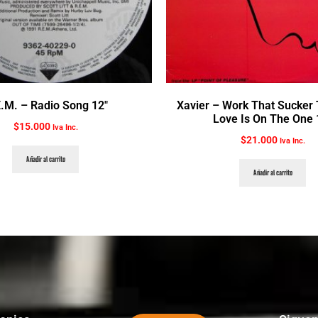
.M. ‎– Radio Song 12″
Xavier ‎– Work That Sucker 
Love Is On The One 
$
15.000
Iva Inc.
$
21.000
Iva Inc.
Añadir al carrito
Añadir al carrito