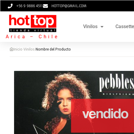
+56 9 9886 4511
HOTTOP@GMAIL.COM
Vinilos
Cassett
Arica – Chile
›
›
Inicio
Vinilos
Nombre del Producto