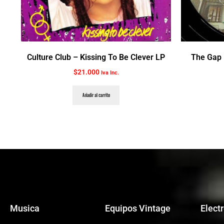
Culture Club ‎– Kissing To Be Clever LP
The Gap 
$
21.000
Iva Inc.
Añadir al carrito
Musica
Equipos Vintage
Elect