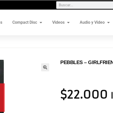
es
Compact Disc
Videos
Audio y Video
PEBBLES – GIRLFRIE
$
22.000