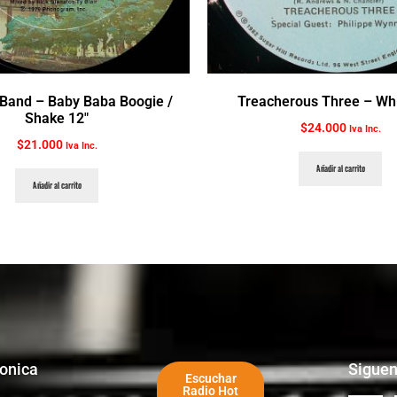
Band ‎– Baby Baba Boogie /
Treacherous Three ‎– Whi
Shake 12″
$
24.000
Iva Inc.
$
21.000
Iva Inc.
Añadir al carrito
Añadir al carrito
ronica
Sigue
Escuchar
Radio Hot