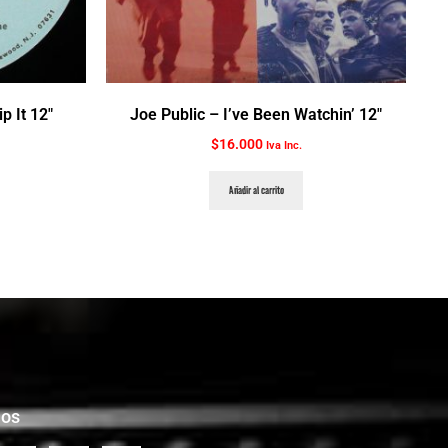
p It 12″
Joe Public ‎– I’ve Been Watchin’ 12″
$
16.000
Iva Inc.
Añadir al carrito
nos