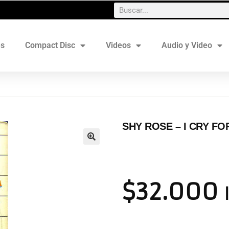
es
Compact Disc
Videos
Audio y Video
SHY ROSE – I CRY FOR
$
32.000