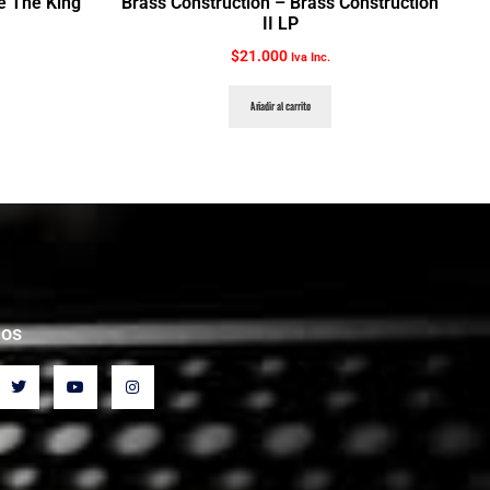
Be The King
Brass Construction ‎– Brass Construction
II LP
$
21.000
Iva Inc.
Añadir al carrito
nos