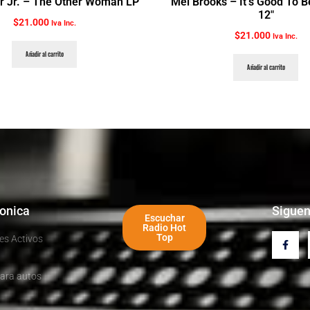
r Jr. ‎– The Other Woman LP
Mel Brooks ‎– It’s Good To 
12″
$
21.000
Iva Inc.
$
21.000
Iva Inc.
Añadir al carrito
Añadir al carrito
ronica
Sigue
Escuchar
Radio Hot
Top
es Activos
ara autos