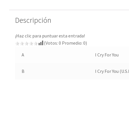
Descripción
¡Haz clic para puntuar esta entrada!
(Votos:
0
Promedio:
0
)
A
I Cry For You
B
I Cry For You (U.S