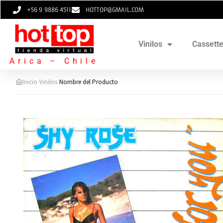
+56 9 9886 4511
HOTTOP@GMAIL.COM
Vinilos
Cassett
Arica – Chile
›
›
Inicio
Vinilos
Nombre del Producto