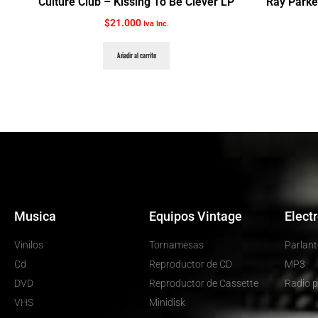
Culture Club ‎– Kissing To Be Clever LP
Ray Parke
$
21.000
Iva Inc.
Añadir al carrito
Musica
Equipos Vintage
Elect
Vinilos
Tornamesas
Parlant
Cd
Reproductor de CD
MP3
DVD
Reproductor de Cassette
Radio p
VHS
Minidisk