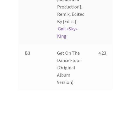
Production],
Remix, Edited
By [Edits] –
Gail «Sky»
King
B3
Get On The
4:23
Dance Floor
(Original
Album
Version)