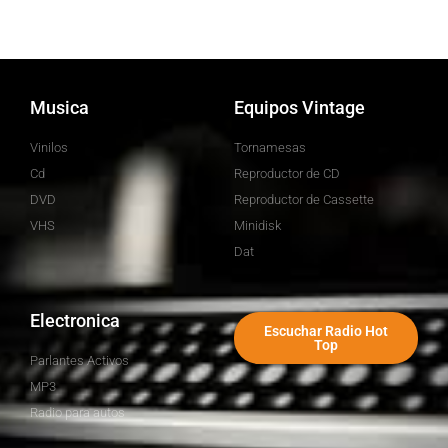
Musica
Equipos Vintage
Vinilos
Tornamesas
Cd
Reproductor de CD
DVD
Reproductor de Cassette
VHS
Minidisk
Dat
Electronica
Escuchar Radio Hot
Top
Parlantes Activos
MP3
Radio para autos