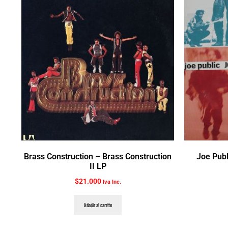
Brass Construction ‎– Brass Construction
Joe Publ
II LP
$
21.000
Iva Inc.
Añadir al carrito