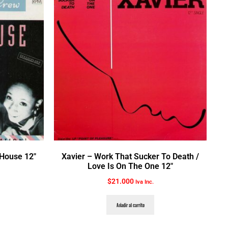
 House 12″
Xavier ‎– Work That Sucker To Death /
Love Is On The One 12″
$
21.000
Iva Inc.
Añadir al carrito