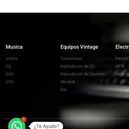
Musica
Equipos Vintage
Elect
Vinilos
Tornamesas
Parlant
Cd
Reproductor de CD
MP3
DVD
Reproductor de Cassette
Radio p
VHS
Minidisk
Dat
1
¿Te Ayudo?