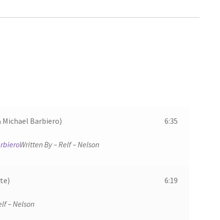
 Michael Barbiero)
6:35
rbiero
Written By – Relf – Nelson
te)
6:19
elf – Nelson