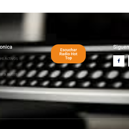
ronica
Sigue
Escuchar
Radio Hot
Top
es Activos
ara autos