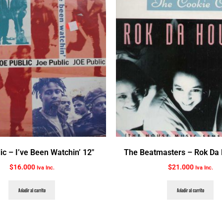
ic ‎– I’ve Been Watchin’ 12″
The Beatmasters ‎– Rok Da
$
16.000
$
21.000
Iva Inc.
Iva Inc.
Añadir al carrito
Añadir al carrito