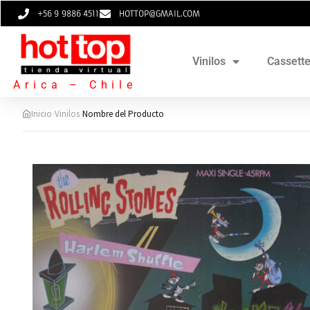
+56 9 9886 4511
HOTTOP@GMAIL.COM
Vinilos
Cassett
Arica – Chile
›
›
Inicio
Vinilos
Nombre del Producto