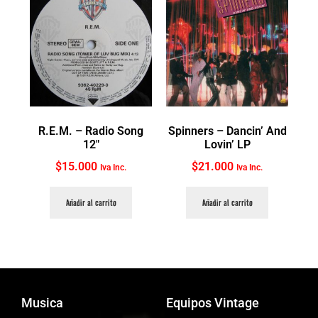
R.E.M. ‎– Radio Song
Spinners ‎– Dancin’ And
12″
Lovin’ LP
$
15.000
$
21.000
Iva Inc.
Iva Inc.
Añadir al carrito
Añadir al carrito
Musica
Equipos Vintage