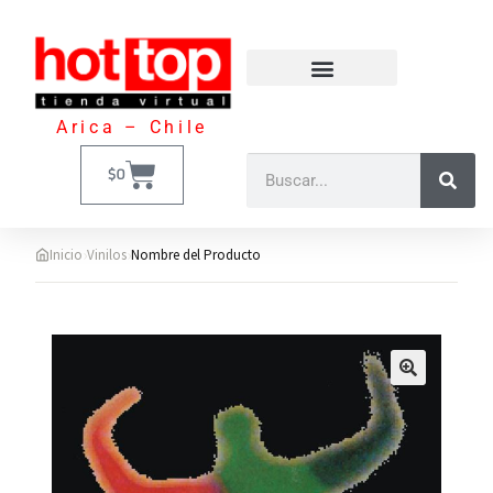
Arica – Chile
$
0
›
›
Inicio
Vinilos
Nombre del Producto