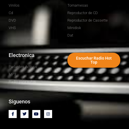
Vinilos
Tornamesas
Cd
Reproductor de CD
DVD
Reproductor de Cassette
VHS
Minidisk
Dat
Electronica
Escuchar Radio Hot
Top
Parlantes Activos
MP3
Radio para autos
Siguenos