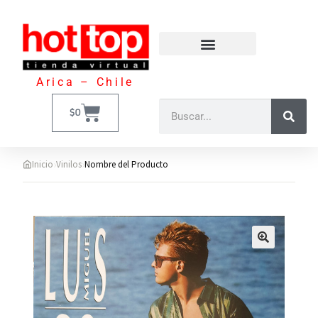
Arica – Chile
$
0
›
›
Inicio
Vinilos
Nombre del Producto