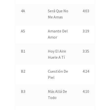
4A
Será Que No
4:03
Me Amas
A5
Amante Del
3:19
Amor
B1
Hoy El Aire
3:35
Huele A Tí
B2
Cuestión De
4:24
Piel
B3
Más Allá De
4:10
Todo