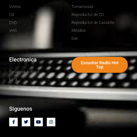
Vinilos
Tornamesas
Cd
Reproductor de CD
DVD
Reproductor de Cassette
VHS
Minidisk
Dat
Electronica
Escuchar Radio Hot
Top
Parlantes Activos
MP3
Radio para autos
Siguenos