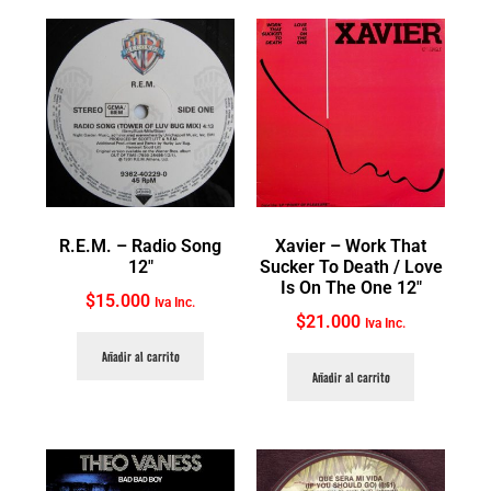
R.E.M. ‎– Radio Song
Xavier ‎– Work That
12″
Sucker To Death / Love
Is On The One 12″
$
15.000
Iva Inc.
$
21.000
Iva Inc.
Añadir al carrito
Añadir al carrito