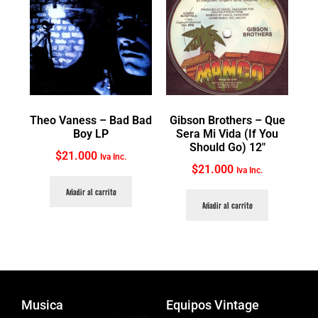
Theo Vaness ‎– Bad Bad
Gibson Brothers ‎– Que
Boy LP
Sera Mi Vida (If You
Should Go) 12″
$
21.000
Iva Inc.
$
21.000
Iva Inc.
Añadir al carrito
Añadir al carrito
Musica
Equipos Vintage