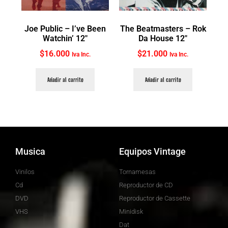
Joe Public ‎– I’ve Been
The Beatmasters ‎– Rok
Watchin’ 12″
Da House 12″
$
16.000
$
21.000
Iva Inc.
Iva Inc.
Añadir al carrito
Añadir al carrito
Musica
Equipos Vintage
Vinilos
Tornamesas
Cd
Reproductor de CD
DVD
Reproductor de Cassette
VHS
Minidisk
Dat