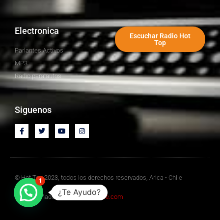
Electronica
Escuchar Radio Hot
Top
Parlantes Activos
MP3
Radio para autos
Siguenos
© Hot Top 2023, todos los derechos reservados, Arica - Chile
1
¿Te Ayudo?
Sitio Diseñado por
Mediawebchile.com