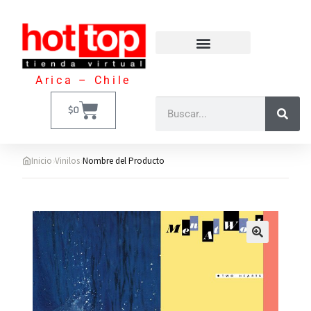
Arica – Chile
$
0
›
›
Inicio
Vinilos
Nombre del Producto