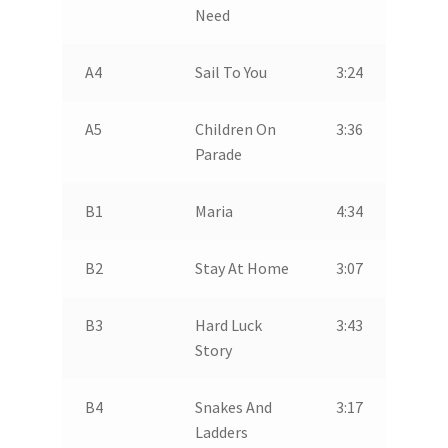
Need
A4
Sail To You
3:24
A5
Children On
3:36
Parade
B1
Maria
4:34
B2
Stay At Home
3:07
B3
Hard Luck
3:43
Story
B4
Snakes And
3:17
Ladders