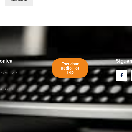
ronica
Sigue
Escuchar
Radio Hot
Top
es Activos
ara autos