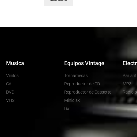
Musica
Equipos Vintage
Elect
Vinilos
Tornamesas
Parlant
Cd
Reproductor de CD
MP3
DVD
Reproductor de Cassette
Radio p
VHS
Minidisk
Dat