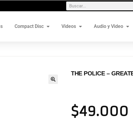
es
Compact Disc
Videos
Audio y Video
THE POLICE – GREATE
$
49.000