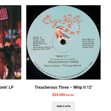
ovin’ LP
Treacherous Three ‎– Whip It 12″
$
24.000
Iva Inc.
Añadir al carrito