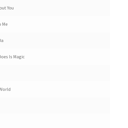
out You
o Me
Da
Does Is Magic
 World