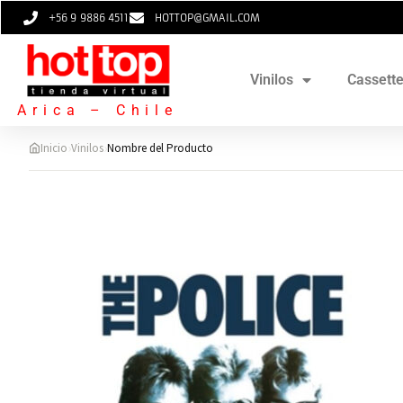
+56 9 9886 4511
HOTTOP@GMAIL.COM
Vinilos
Cassett
Arica – Chile
›
›
Inicio
Vinilos
Nombre del Producto