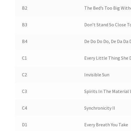
B2
The Bed’s Too Big With
B3
Don’t Stand So Close T
B4
De Do Do Do, De Da Da 
C1
Every Little Thing She 
C2
Invisible Sun
C3
Spirits In The Material
C4
Synchronicity II
D1
Every Breath You Take