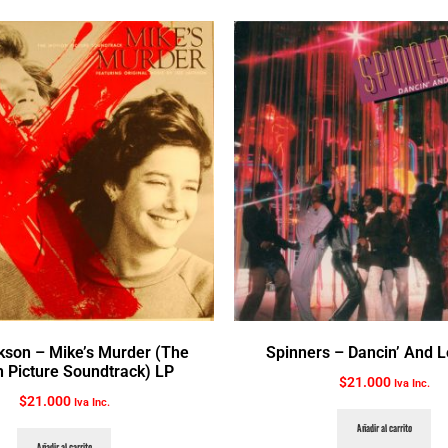
son ‎– Mike’s Murder (The
Spinners ‎– Dancin’ And L
 Picture Soundtrack) LP
$
21.000
Iva Inc.
$
21.000
Iva Inc.
Añadir al carrito
Añadir al carrito