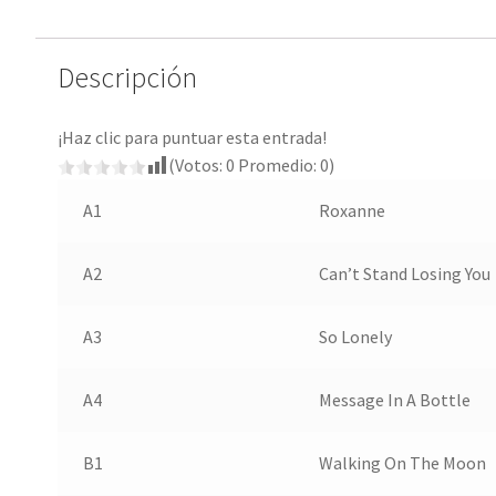
Descripción
¡Haz clic para puntuar esta entrada!
(Votos:
0
Promedio:
0
)
A1
Roxanne
A2
Can’t Stand Losing You
A3
So Lonely
A4
Message In A Bottle
B1
Walking On The Moon