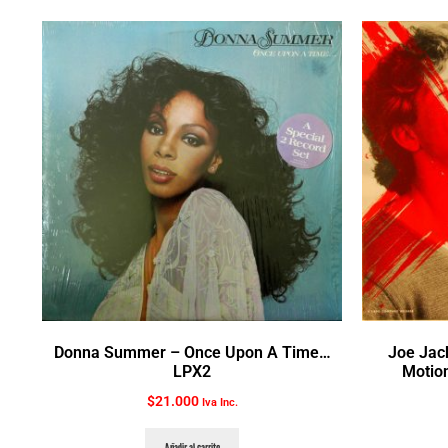
Donna Summer ‎– Once Upon A Time…
Joe Jack
LPX2
Motion
$
21.000
Iva Inc.
Añadir al carrito