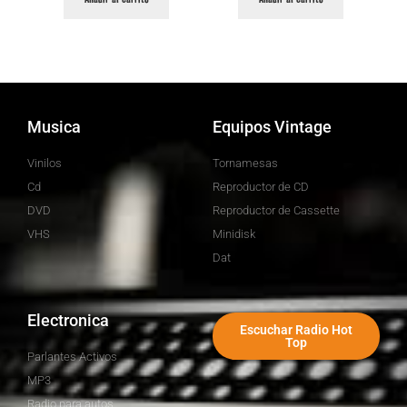
Musica
Equipos Vintage
Vinilos
Tornamesas
Cd
Reproductor de CD
DVD
Reproductor de Cassette
VHS
Minidisk
Dat
Electronica
Escuchar Radio Hot
Top
Parlantes Activos
MP3
Radio para autos