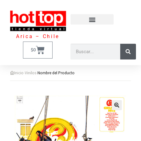
Arica – Chile
$
0
›
›
Inicio
Vinilos
Nombre del Producto