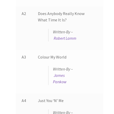
A2
Does Anybody Really Know
What Time It Is?
Written-By –
Robert Lamm
A3
Colour My World
Written-By –
James
Pankow
A4
Just You ‘N’ Me
Written-By –