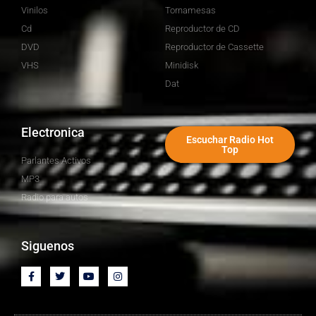
Vinilos
Tornamesas
Cd
Reproductor de CD
DVD
Reproductor de Cassette
VHS
Minidisk
Dat
Electronica
Escuchar Radio Hot
Top
Parlantes Activos
MP3
Radio para autos
Siguenos