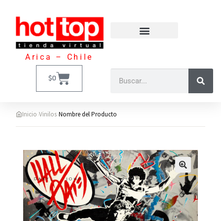
Arica – Chile
$
0
›
›
Inicio
Vinilos
Nombre del Producto