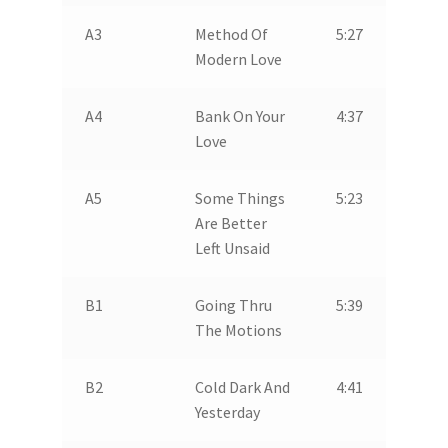
A3
Method Of
5:27
Modern Love
A4
Bank On Your
4:37
Love
A5
Some Things
5:23
Are Better
Left Unsaid
B1
Going Thru
5:39
The Motions
B2
Cold Dark And
4:41
Yesterday