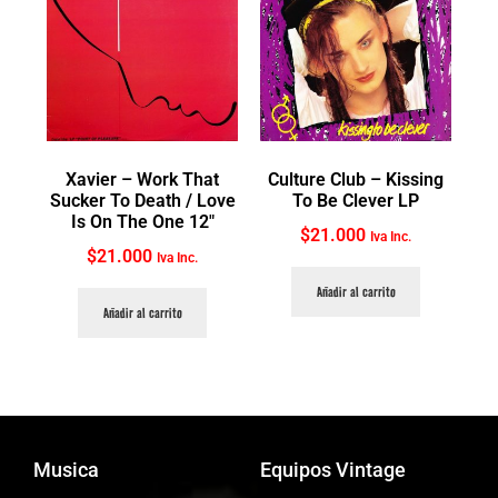
Xavier ‎– Work That
Culture Club ‎– Kissing
Sucker To Death / Love
To Be Clever LP
Is On The One 12″
$
21.000
Iva Inc.
$
21.000
Iva Inc.
Añadir al carrito
Añadir al carrito
Musica
Equipos Vintage