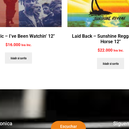
ic ‎– I’ve Been Watchin’ 12″
Laid Back ‎– Sunshine Regg
Horse 12″
$
16.000
Iva Inc.
$
22.000
Iva Inc.
Añadir al carrito
Añadir al carrito
ronica
Sigue
Escuchar