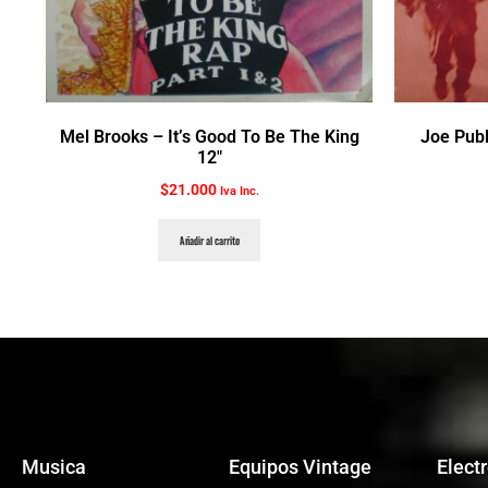
Mel Brooks ‎– It’s Good To Be The King
Joe Publ
12″
$
21.000
Iva Inc.
Añadir al carrito
Musica
Equipos Vintage
Elect