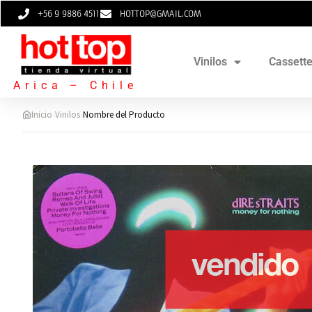
+56 9 9886 4511
HOTTOP@GMAIL.COM
Vinilos
Cassett
Arica – Chile
›
›
Inicio
Vinilos
Nombre del Producto