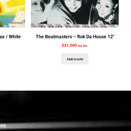
ae / White
The Beatmasters ‎– Rok Da House 12″
$
21.000
Iva Inc.
Añadir al carrito
nos