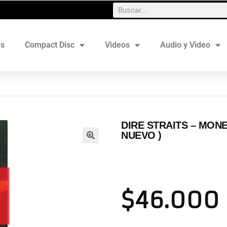
es
Compact Disc
Videos
Audio y Video
DIRE STRAITS – MON
NUEVO )
$
46.000