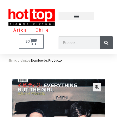
Arica – Chile
$
0
›
›
Inicio
Vinilos
Nombre del Producto