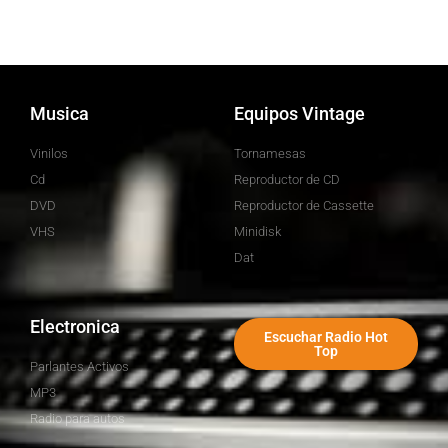
Musica
Equipos Vintage
Vinilos
Tornamesas
Cd
Reproductor de CD
DVD
Reproductor de Cassette
VHS
Minidisk
Dat
Electronica
Escuchar Radio Hot
Top
Parlantes Activos
MP3
Radio para autos