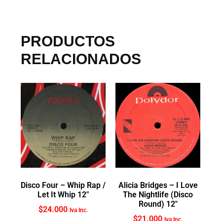
PRODUCTOS
RELACIONADOS
Disco Four ‎– Whip Rap /
Alicia Bridges ‎– I Love
Let It Whip 12″
The Nightlife (Disco
Round) 12″
$
24.000
Iva Inc.
$
21.000
Iva Inc.