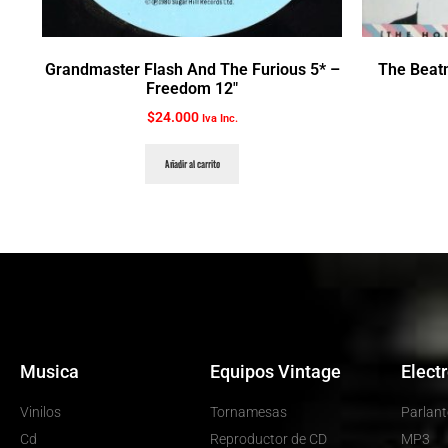
Grandmaster Flash And The Furious 5* ‎–
The Beatm
Freedom 12″
$
24.000
Iva Inc.
Añadir al carrito
Musica
Equipos Vintage
Elect
Vinilos
Tornamesas
Parlant
Cd
Reproductor de CD
MP3