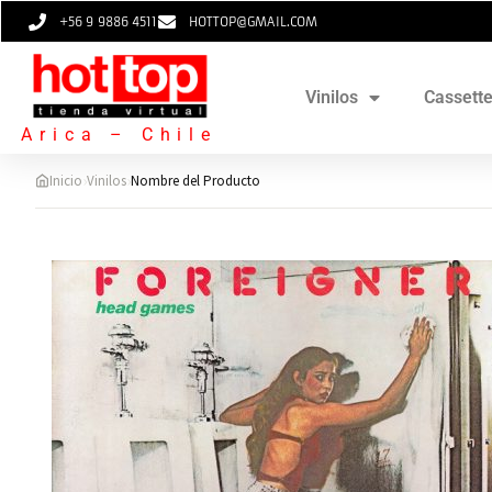
+56 9 9886 4511
HOTTOP@GMAIL.COM
Vinilos
Cassett
Arica – Chile
›
›
Inicio
Vinilos
Nombre del Producto