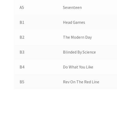
A5
Seventeen
B1
Head Games
B2
The Modern Day
B3
Blinded By Science
B4
Do What You Like
B5
Rev On The Red Line