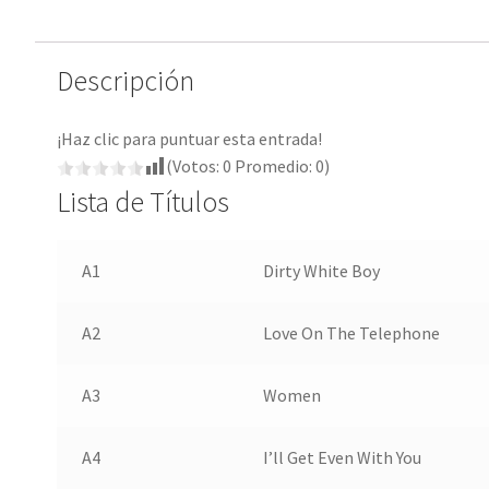
Descripción
¡Haz clic para puntuar esta entrada!
(Votos:
0
Promedio:
0
)
Lista de Títulos
A1
Dirty White Boy
A2
Love On The Telephone
A3
Women
A4
I’ll Get Even With You