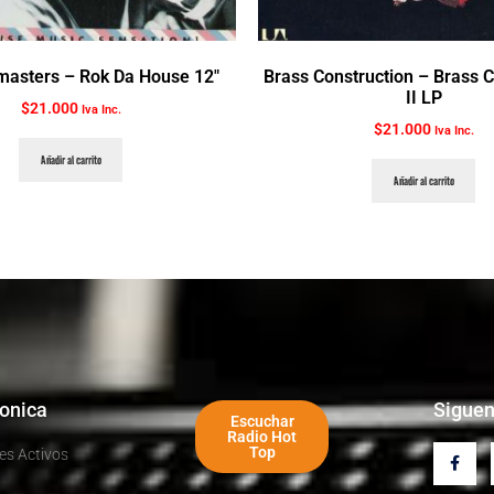
asters ‎– Rok Da House 12″
Brass Construction ‎– Brass 
II LP
$
21.000
Iva Inc.
$
21.000
Iva Inc.
Añadir al carrito
Añadir al carrito
ronica
Sigue
Escuchar
Radio Hot
Top
es Activos