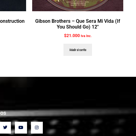
Construction
Gibson Brothers ‎– Que Sera Mi Vida (If
You Should Go) 12″
$
21.000
Iva Inc.
Añadir al carrito
nos