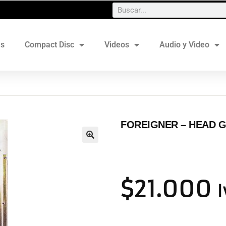
es
Compact Disc
Videos
Audio y Video
FOREIGNER ‎– HEAD 
$
21.000
I