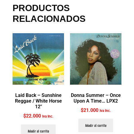
PRODUCTOS
RELACIONADOS
Laid Back ‎– Sunshine
Donna Summer ‎– Once
Reggae / White Horse
Upon A Time… LPX2
12″
$
21.000
Iva Inc.
$
22.000
Iva Inc.
Añadir al carrito
Añadir al carrito