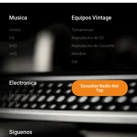
Musica
Equipos Vintage
Vinilos
Tornamesas
Cd
Reproductor de CD
DVD
Reproductor de Cassette
VHS
Minidisk
Dat
Electronica
Escuchar Radio Hot
Top
Parlantes Activos
MP3
Radio para autos
Siguenos