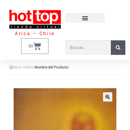
Arica – Chile
$
0
›
›
Inicio
Vinilos
Nombre del Producto