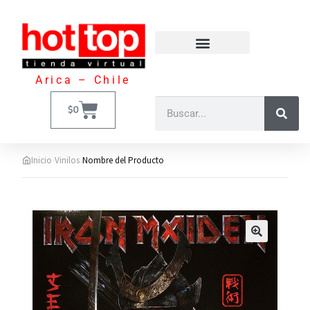
Arica – Chile
$
0
›
›
Inicio
Vinilos
Nombre del Producto