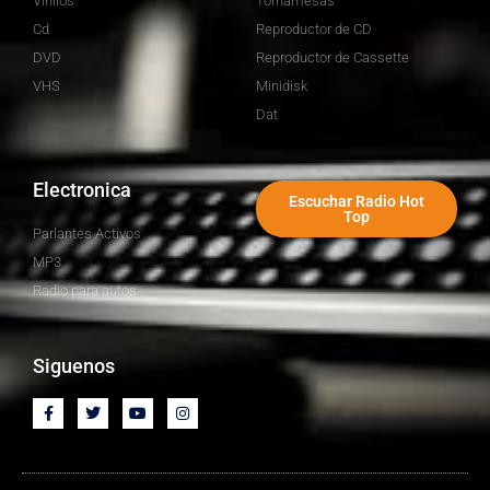
Vinilos
Tornamesas
Cd
Reproductor de CD
DVD
Reproductor de Cassette
VHS
Minidisk
Dat
Electronica
Escuchar Radio Hot
Top
Parlantes Activos
MP3
Radio para autos
Siguenos