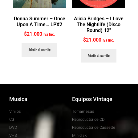
Donna Summer ‎– Once
Alicia Bridges ‎– I Love
Upon A Time… LPX2
The Nightlife (Disco
Round) 12″
$
21.000
Iva Inc.
$
21.000
Iva Inc.
Añadir al carrito
Añadir al carrito
Musica
Equipos Vintage
Vinilos
Tornamesas
Cd
Reproductor de CD
DVD
Reproductor de Cassette
VHS
Minidisk