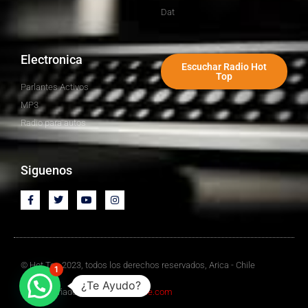
Dat
Electronica
Escuchar Radio Hot
Top
Parlantes Activos
MP3
Radio para autos
Siguenos
© Hot Top 2023, todos los derechos reservados, Arica - Chile
1
¿Te Ayudo?
Sitio Diseñado por
Mediawebchile.com