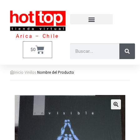
Arica – Chile
$
0
›
›
Inicio
Vinilos
Nombre del Producto