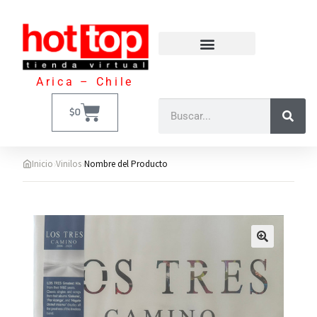
Arica – Chile
$
0
›
›
Inicio
Vinilos
Nombre del Producto