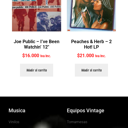
Joe Public ‎– I’ve Been
Peaches & Herb ‎– 2
Watchin’ 12″
Hot! LP
$
16.000
$
21.000
Iva Inc.
Iva Inc.
Añadir al carrito
Añadir al carrito
Musica
Equipos Vintage
Vinilos
Tornamesas