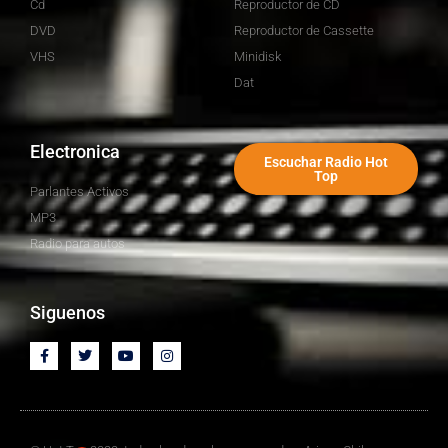
Cd
Reproductor de CD
DVD
Reproductor de Cassette
VHS
Minidisk
Dat
Electronica
Escuchar Radio Hot
Top
Parlantes Activos
MP3
Radio para autos
Siguenos