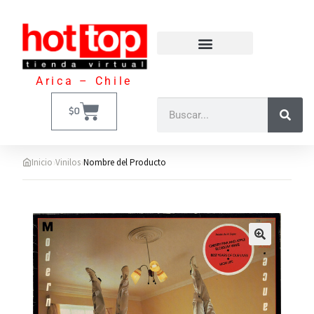
Arica – Chile
$
0
›
›
Inicio
Vinilos
Nombre del Producto