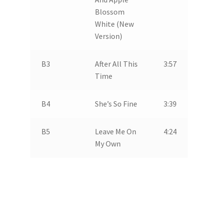
Blossom
White (New
Version)
B3
After All This
3:57
Time
B4
She’s So Fine
3:39
B5
Leave Me On
4:24
My Own