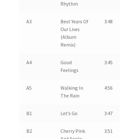
Rhythm
A3
Best Years Of
3:48
Our Lives
(Album
Remix)
A4
Good
3:45
Feelings
A5
Walking In
4:56
The Rain
B1
Let’s Go
3:47
B2
Cherry Pink
3:51
And Apple