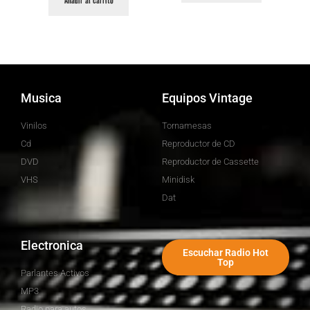
Añadir al carrito
Musica
Equipos Vintage
Vinilos
Tornamesas
Cd
Reproductor de CD
DVD
Reproductor de Cassette
VHS
Minidisk
Dat
Electronica
Escuchar Radio Hot
Top
Parlantes Activos
MP3
Radio para autos